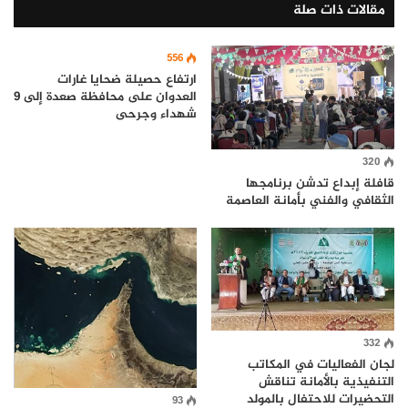
مقالات ذات صلة
556
ارتفاع حصيلة ضحايا غارات
العدوان على محافظة صعدة إلى 9
شهداء وجرحى
320
قافلة إبداع تدشن برنامجها
الثقافي والفني بأمانة العاصمة
332
لجان الفعاليات في المكاتب
التنفيذية بالأمانة تناقش
التحضيرات للاحتفال بالمولد
93