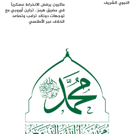
النبوي الشريف
ماكرون يرفض الانخراط عسكرياً
في مضيق هرمز.. تباين أوروبي مع
توجهات دونالد ترامب وتصاعد
الخلاف عبر الأطلسي