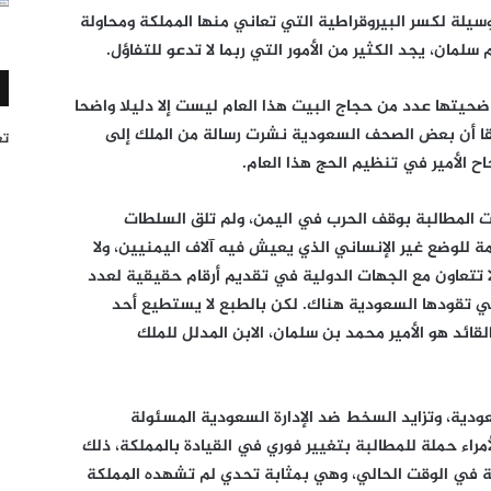
سيلة لكسر البيروقراطية التي تعاني منها المملكة ومحاولة
سلمان، يجد الكثير من الأمور التي ربما لا تدعو للتفاؤل.
ضحيتها عدد من حجاج البيت هذا العام ليست إلا دليلا واضحا
ب حقا أن بعض الصحف السعودية نشرت رسالة من الملك إلى
تغر
ح الأمير في تنظيم الحج هذا العام.
ات المطالبة بوقف الحرب في اليمن، ولم تلق السلطات
مة للوضع غير الإنساني الذي يعيش فيه آلاف اليمنيين، ولا
 تتعاون مع الجهات الدولية في تقديم أرقام حقيقية لعدد
تي تقودها السعودية هناك. لكن بالطبع لا يستطيع أحد
قائد هو الأمير محمد بن سلمان، الابن المدلل للملك
عودية، وتزايد السخط ضد الإدارة السعودية المسئولة
مراء حملة للمطالبة بتغيير فوري في القيادة بالمملكة، ذلك
كة في الوقت الحالي، وهي بمثابة تحدي لم تشهده المملكة