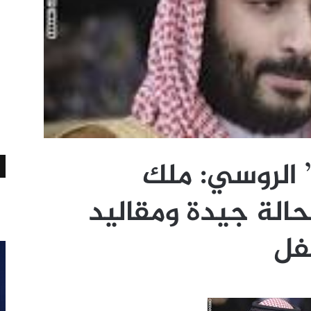
الروسي: ملك
الة جيدة ومقاليد
طفل