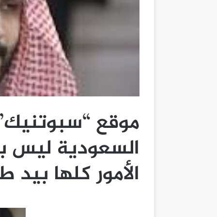
موقع “سبوتنيك” 
السعودية ليس بح
الأمور كلها بيد 