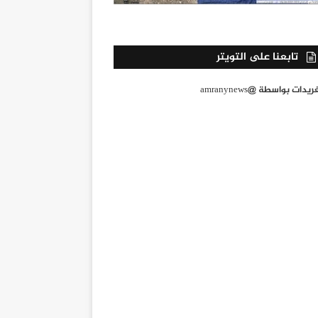
تابعنا على التويتر
يدات بواسطة @amranynews