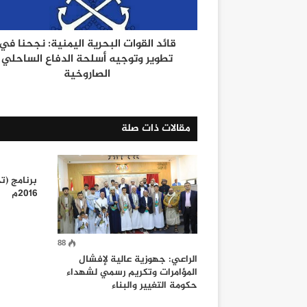
قائد القوات البحرية اليمنية: نجحنا في
تطوير وتوجيه أسلحة الدفاع الساحلي
الصاروخية
مقالات ذات صلة
2016م
88
الراعي: جهوزية عالية لإفشال
المؤامرات وتكريم رسمي لشهداء
حكومة التغيير والبناء