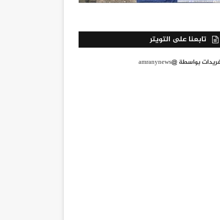
تابعنا على التويتر
يدات بواسطة @amranynews