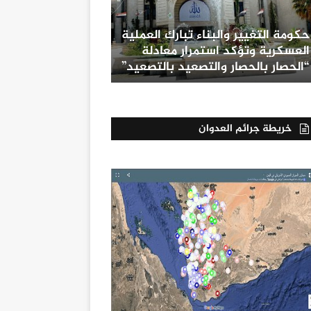
حكومة التغيير والبناء تبارك العملية
العسكرية وتؤكد استمرار معادلة
“الحصار بالحصار والتصعيد بالتصعيد”
خريطة جرائم العدوان