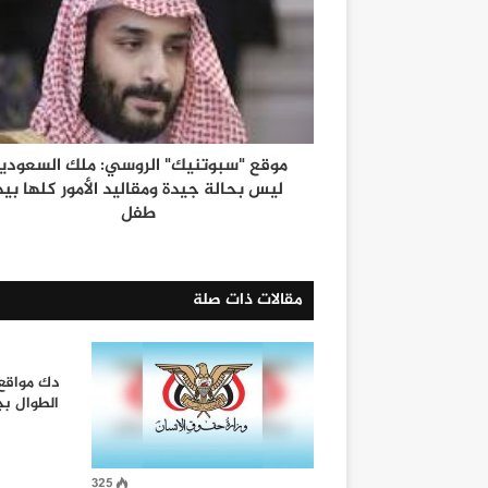
موقع "سبوتنيك" الروسي: ملك السعودي
ليس بحالة جيدة ومقاليد الأمور كلها بيد
طفل
مقالات ذات صلة
دك مواقع
الطوال بج
325