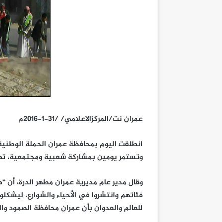
عمران نت/المركزالاعلامي/ /31-1-2016م
انطلقت اليوم بمحافظة عمران الحملة الوطنية
وتستمر يومين بمشاركة شعبية ومجتمعية، تهدف
وقال مدير عام مديرية عمران مطهر الدرة، أن “
فئاتهم وانتشروا في الأحياء والشوارع، ليشكل
للعالم والعدوان بأن عمران محافظة الصمود والت