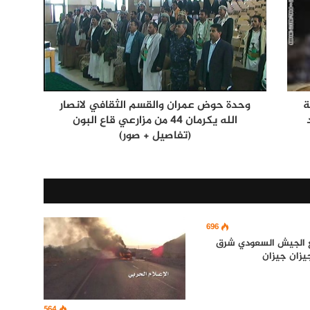
ة
وحدة حوض عمران والقسم الثقافي لانصار
الله يكرمان 44 من مزارعي قاع البون
(تفاصيل + صور)
696
 الجيش السعودي شرق
يزان جيزان
564