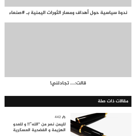
ندوة سياسية حول أهداف ومسار الثورات اليمنية بـ #صنعاء
قالت:.... تجادلني!
مقالات ذات صلة
442
لليمن نصر من “الله”!! و للعدو
الهزيمة و الفضحية العسكرية