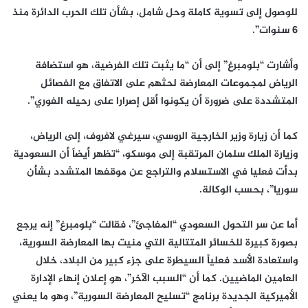
للوصول إلى تسوية كاملة وحل شامل، بشأن تلك الحرب الدائرة منذ
6 سنوات”.
وأشارت “بلومبرغ” إلى أن “ما يثبت تلك الفرضية، هو استضافة
الرياض لمجموعات المعارضة لحثهم على الاتفاق مع الفصائل
المتشددة على ضرورة أن يكونوا أقل إصرارا على رحيله الفوري”.
كما أن زيارة وزير الخارجية الروسي، سيرغي لافروف، إلى الرياض،
وزيارة الملك سلمان المرتقبة إلى موسكو، “تظهر أيضاً أن السعودية
بدأت فعليا في الاستسلام والتراجع عن موقفها المتشدد بشأن
سوريا”، بحسب الوكالة.
أما عن سر التحول السعودي “المفاجئ”، فقالت “بلومبرغ” إنه يرجع
بصورة كبيرة للخسائر المتتالية التي منيت بها المعارضة السورية،
واستعادة الأسد فعلياً السيطرة على جزء كبير من البلاد، خلال
العامين الماضيين. كما أن “السبب الآخر”، هو إعلان إنهاء الإدارة
الأميركية الجديدة برنامج “تسليح المعارضة السورية”، وهو ما يعني