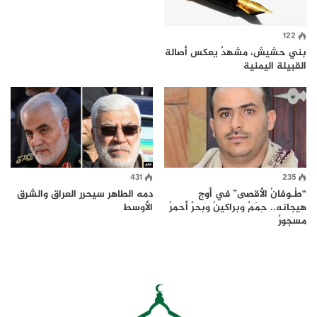
122
بني حشيش، مشهدٌ يعكس أصالة
القبيلة اليمنية
431
235
“طُـوفانُ الأقصى” في أوج
دمه الطاهر سيحرر العراق والشرق
هيجانه.. حِمَمٌ وبراكينُ وبحرٌ أحمرُ
الأوسط
مسجورٌ