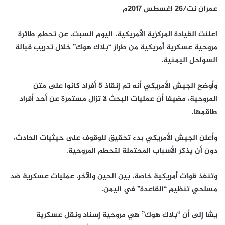
عمران نت/26 اغسطس 2017م
اعلنت القيادة المركزية الأمريكية، اليوم السبت، عن تحطم طائرة
مروحية عسكرية أمريكية من طراز “بلاك هوك” خلال تدريب قبالة
السواحل اليمنية.
وأوضح الجيش الأمريكي أنه تم إنقاذ 5 أفراد كانوا على متن
المروحية، مضيفا أن عمليات البحث لا تزال مستمرة عن أحد أفراد
طاقمها.
وأعلن الجيش الأمريكي بدء تحقيق للوقوف على حيثيات الحادث،
دون أن يذكر الأسباب المحتملة لتحطم المروحية.
وتنفذ قوات أمريكية خاصة، بين الحين والآخر، عمليات عسكرية ضد
مسلحي تنظيم “القاعدة” في اليمن.
يشا إلى أن “بلاك هوك” هي مروحية إسناد ونقل عسكرية