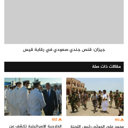
جيزان: قنص جندي سعودي في رقابة قيس
مقالات ذات صلة
832
913
الخارجية الإسرائيلية تكشف عن
محمد علي الحوثي رئيس اللجنة