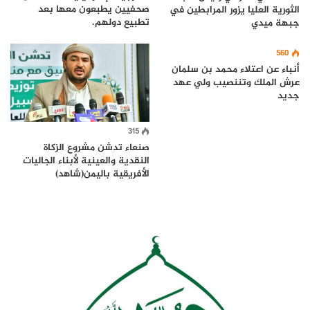
صحفيين يطبعون معها بعد
الثورية العليا يزور المرابطين في
تطبيع دولهم.
جبهة ميدي
560
أنباء عن اعتلاء محمد بن سلمان
عرش الملك وتننصيب ولي عهد
جديد
315
صنعاء تدشن مشروع الزكاة
النقدية والعينية لأبناء الجاليات
الأفريقية باليمن(شاهد)