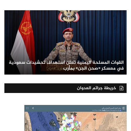
القوات المسلحة اليمنية تعلن استهداف تحشيدات سعودية
في معسكر «صحن الجن» بمأرب
خريطة جرائم العدوان