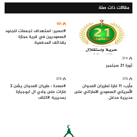
مقالات ذات صلة
561
#عسير: استهداف تجمعات للجنود
السعوديين في قرية مجازة
بقذائف المدفعية
374
ثورة 21 سبتمبر
378
376
مأرب: 11 غارة لطيران العدوان
#صعدة : طيران العدوان يشن 3
الأمريكي السعودي الاماراتي على
غارات على وادي ال ابوجبارة
مديرية مدغل
بمديرية #كتاف