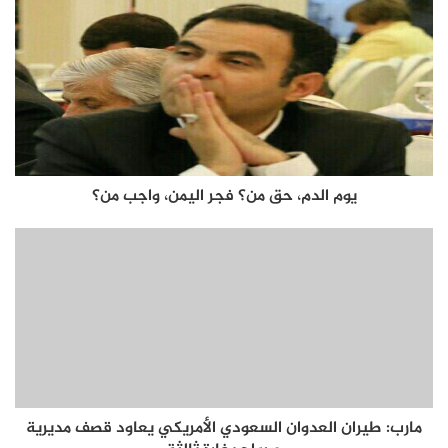
يوم الدم، حق من؟ فجر اليمن، واجب من؟
مارب: طيران العدوان السعودي الأمريكي يعاود قصف مديرية