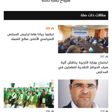
صرواح بغارة ثالثة
مقالات ذات صلة
586
ترقبوا بيانا هاما لرئيس المجلس
السياسي الأعلى صالح الصماد
357
اجتماع بوزارة التربية يناقش آلية
صرف الحوافز النقدية للعاملين في
المدارس
350
231