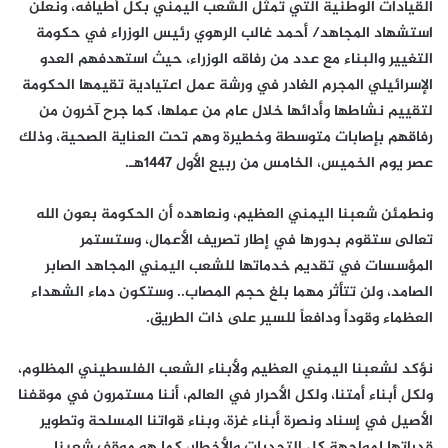
القيادات الوطنية التي تمثل الشعب اليمني بكل أطيافه، ونعلن
استشهاد المجاهد/ أحمد غالب الرهوي رئيس الوزراء في حكومة
التغيير والبناء مع عدد من رفاقه الوزراء، حيث استهدفهم العدو
الإسرائيلي المجرم الغادر في ورشة عمل اعتيادية تقيمها الحكومة
لتقييم نشاطها وأدائها خلال عام من عملها، كما جرح آخرون من
رفاقهم بإصابات متوسطة وخطيرة وهم تحت العناية الصحية، وذلك
عصر يوم الخميس، الخامس من ربيع الأول 1447هـ.
ونطمئن شعبنا اليمني العظيم، ونعاهده أن الحكومة بعون الله
تعالى ستقوم بدورها في إطار تصريف الأعمال، وستستمر
المؤسسات في تقديم خدماتها للشعب اليمني المجاهد الصابر
الصامد، ولن تتأثر مهما بلغ حجم المصاب.. وستكون دماء الشهداء
العظماء وقوداً ودافعاً للسير على ذات الطريق.
نؤكد لشعبنا اليمني العظيم ولأبناء الشعب الفلسطيني المظلوم،
ولكل أبناء أمتنا، ولكل الأحرار في العالم، أننا مستمرون في موقفنا
الأصيل في إسناد ونصرة أبناء غزة، وبناء قواتنا المسلحة وتطوير
قدراتها لمواجهة كل التحديات والأخطار، كما هو موقف شعبنا