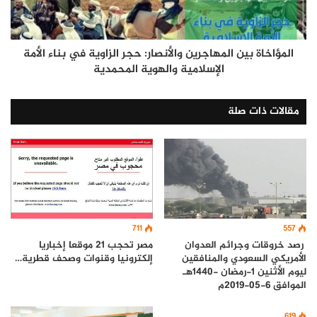
المؤاخاة بين المهاجرين والأنصار: حجر الزاوية في بناء الأمة
الإسلامية والهوية المحمدية
مقالات ذات صلة
711
557
مصر تحجب 21 موقعا إخباريا
رصد خروقات وجرائم العدوان
إلكترونيا وقنوات وصحف قطرية…
الأمريكي السعودي والمنافقين
ليوم الأثنين 1-رمضان -1440هـ
الموافق 6-05-2019م
619