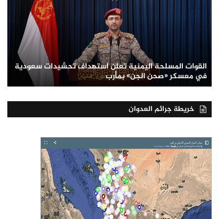
القوات المسلحة اليمنية تعلن استهداف تحشيدات سعودية
في معسكر «صحن الجن» بمأرب
خريطة جرائم العدوان