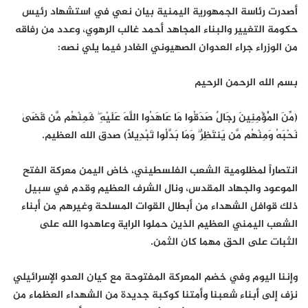
أصدرت رئاسة الجمهورية اليمنية بيان نعي في استشهاد رئيس
حكومة التغيير والبناء المجاهد أحمد غالب الرهوي، وعدد من رفاقه
من الوزراء جراء العدوان الصهيوني الغادر فيما يلي نصه:
بسم الله الرحمن الرحيم
(مِّنَ الْمُؤْمِنِينَ رِجَالٌ صَدَقُوا مَا عَاهَدُوا اللَّهَ عَلَيْهِ ۖ فَمِنْهُم مَّن قَضَىٰ
نَحْبَهُ وَمِنْهُم مَّن يَنتَظِرُ ۖ وَمَا بَدَّلُوا تَبْدِيلًا) صدق الله العظيم.
انتصاراً لمظلومية الشعب الفلسطيني، خاض اليمن معركة الفتح
الموعود والجهاد المقدس، ونال الشرف العظيم وقدم في سبيل
ذلك قوافل الشهداء من أبطال القوات المسلحة وغيرهم من أبناء
الشعب اليمني العظيم الذين حملوا الراية وعاهدوا الله على
الثبات على الحق مهما كان الثمن.
وإننا اليوم وفي خضم المعركة المفتوحة مع كيان العدو الإسرائيلي
نزف إلى أبناء شعبنا وأمتنا كوكبة جديدة من الشهداء العظماء من