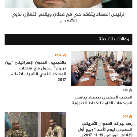
الرئيس الصماد يتفقد حي فج عطان ويقدم التعازي لذوي
الشهداء
مقالات ذات صلة
1٬137
بالفيديو ..المدون الإسرائيلي “بين
تزيون” يتجول في ساحات
المسجد النبوي الشريف 24-11-
2017
335
المكتب التنفيذي بصنعاء يناقش
الموجهات العامة للخطط التنموية
541
رصد جرائم العدوان الأمريكي
السعودي ليوم الأحد 1 ربيع أول
1439هـ الموافق 19_11_2017مـ