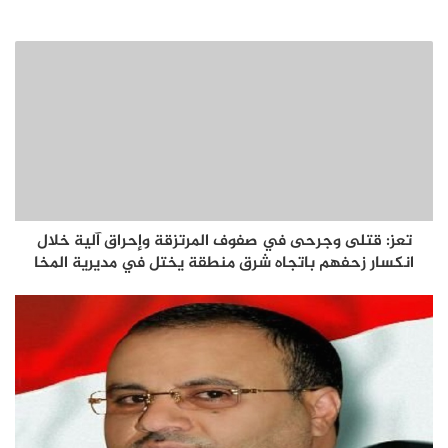
تعز: قتلى وجرحى في صفوف المرتزقة وإحراق آلية خلال
انكسار زحفهم باتجاه شرق منطقة يختل في مديرية المخا