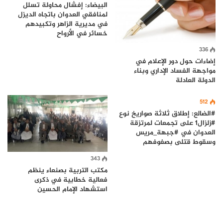
البيضاء: إفشال محاولة تسلل
لمنافقي العدوان باتجاه الديزل
في مديرية الزاهر وتكبيدهم
خسائر في الأرواح
336
إضاءات حول دور الإعلام في
مواجهة الفساد الإداري وبناء
الدولة العادلة
512
#الضالع: إطلاق ثلاثة صواريخ نوع
#زلزال1 على تجمعات لمرتزقة
العدوان في #جبهة_مريس
وسقوط قتلى بصفوفهم
343
مكتب التربية بصنعاء ينظم
فعالية خطابية في ذكرى
استشهاد الإمام الحسين