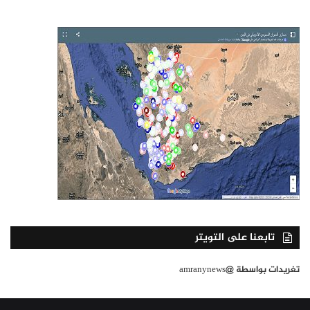
تابعنا على التويتر
تغريدات بواسطة @amranynews