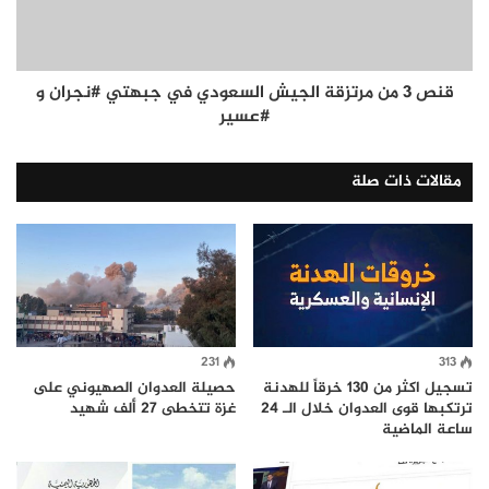
قنص 3 من مرتزقة الجيش السعودي في جبهتي #نجران و
#عسير
مقالات ذات صلة
231
313
تسجيل اكثر من 130 خرقاً للهدنة
حصيلة العدوان الصهيوني على
ترتكبها قوى العدوان خلال الـ 24
غزة تتخطى 27 ألف شهيد
ساعة الماضية