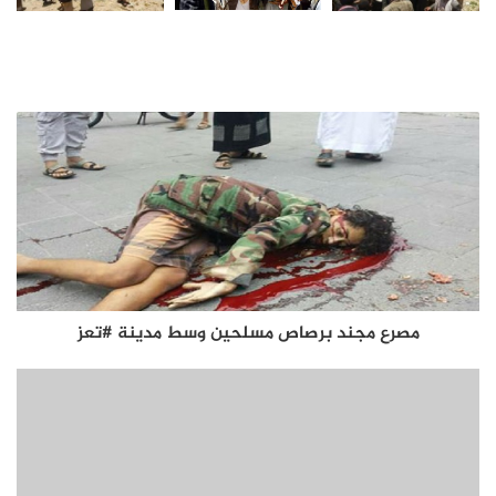
مصرع مجند برصاص مسلحين وسط مدينة #تعز