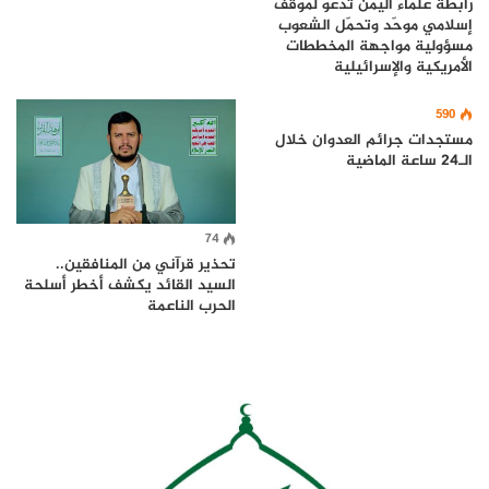
رابطة علماء اليمن تدعو لموقف
إسلامي موحّد وتحمّل الشعوب
مسؤولية مواجهة المخططات
الأمريكية والإسرائيلية
590
مستجدات جرائم العدوان خلال
الـ24 ساعة الماضية
74
تحذير قرآني من المنافقين..
السيد القائد يكشف أخطر أسلحة
الحرب الناعمة