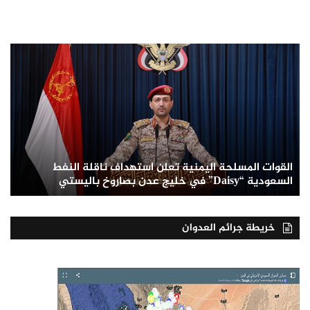
القوات المسلحة اليمنية تعلن استهداف ناقلة النفط
السعودية “Daisy” في خليج عدن بصاروخ باليستي
خريطة جرائم العدوان