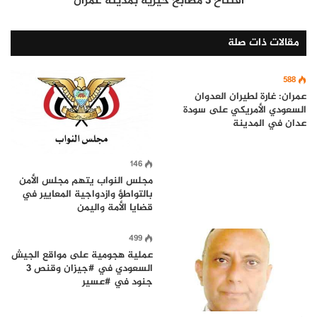
افتتاح 3 مطابخ خيرية بمدينة عمران
مقالات ذات صلة
588
عمران: غارة لطيران العدوان
السعودي الأمريكي على سودة
عدان في المدينة
146
مجلس النواب يتهم مجلس الأمن
بالتواطؤ وازدواجية المعايير في
قضايا الأمة واليمن
499
عملية هجومية على مواقع الجيش
السعودي في #جيزان وقنص 3
جنود في #عسير