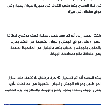
في تبة الروسي بتعز وغرب الكدف في مديرية حيران بحجة وفي
موقع سلطان في جيزان.
ولفت المصدر إلى أنه تم رصد خمس عملية قصف مدفعي لمرتزقة
العدوان على مواقع الجيش واللجان الشعبية في العكد بمأرب،
والحقول بالجوف، والضباب بتعز، والبتول في الملاحيظ بصعدة،
وفي منطقة مالح بمحافظة البيضاء.
وذكر المصدر أنه تم تسجيل 43 خرقا بإطلاق نار كثيف على منازل
المواطنين ومواقع الجيش واللجان الشعبية في محافظات مأرب
وتعز والجوف وصعدة وحجة ولحج والبيضاء والضالع وما وراء الحدود.