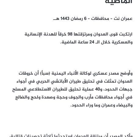
الماضية
عمران نت – محافظات – 6 رمضان 1443 هــ
ارتكبت قوى العدوان ومرتزقتها 98 خرقاً للهدنة الإنسانية
والعسكرية خلال الـ 24 ساعة الماضية.
وأوضح مصدر عسكري لوكالة الأنباء اليمنية (سبأ) أن خروقات
العدوان تمثلت في تحليق طيران الأباتشي الحربي في أجواء
جبهات الحدود، و40 عملية تحليق للطيران الاستطلاعي المسلح
في أجواء محافظات مأرب والجوف وحجة وصعدة ولحج والضالع
والبيضاء وعمران وما وراء الحدود.
وأكد المصدر أن مرتزقة العدوان استحدثوا ثلاثة تحصينات قتالية،