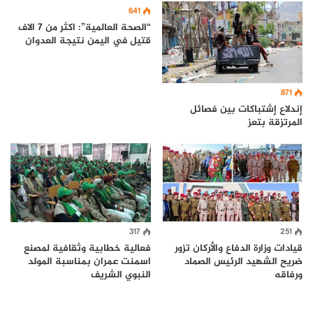
641
“الصحة العالمية”: اكثر من 7 الاف
قتيل في اليمن نتيجة العدوان
871
إندلاع إشتباكات بين فصائل
المرتزقة بتعز
317
251
قيادات وزارة الدفاع والأركان تزور
فعالية خطابية وثقافية لمصنع
ضريح الشهيد الرئيس الصماد
اسمنت عمران بمناسبة المولد
ورفاقه
النبوي الشريف