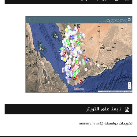
تابعنا على التويتر
تغريدات بواسطة @amranynews