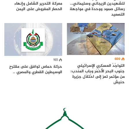
للشهيدين لاريجاني وسليماني…
معركة التحرير الشامل وإنهاء
رسائل صمود ووحدة في مواجهة
الحصار المفروض على اليمن
التصعيد
600
165
التواجُدُ العسكري الإسرائيلي
حركة حماس توافق على مقترح
جنوب البحر الأَحْمَر وباب المندب:
الوسيطين القطري والمصري ..
من مؤتمر تعز إلى احْتلَال جزيرة
حنيش