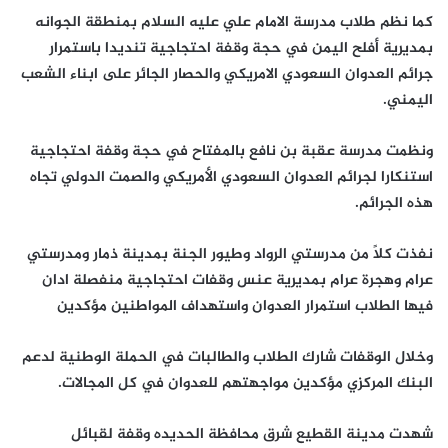
كما نظم طلاب مدرسة الامام علي عليه السلام بمنطقة الجوانه
بمديرية أفلح اليمن في حجة وقفة احتجاجية تنديدا باستمرار
جرائم العدوان السعودي الامريكي والحصار الجائر على ابناء الشعب
اليمني.
ونظمت مدرسة عقبة بن نافع بالمفتاح في حجة وقفة احتجاجية
استنكارا لجرائم العدوان السعودي اﻷمريكي والصمت الدولي تجاه
هذه الجرائم.
نفذت كلاً من مدرستي الرواد وطيور الجنة بمدينة ذمار ومدرستي
عرام وهجرة عرام بمديرية عنس وقفات احتجاجية منفصلة ادان
فيها الطلاب استمرار العدوان واستهداف المواطنين مؤكدين
وخلال الوقفات شارك الطلاب والطالبات في الحملة الوطنية لدعم
البنك المركزي مؤكدين مواجهتهم للعدوان في كل المجالات.
شهدت مدينة القطيع شرق محافظة الحديده وقفة لقبائل