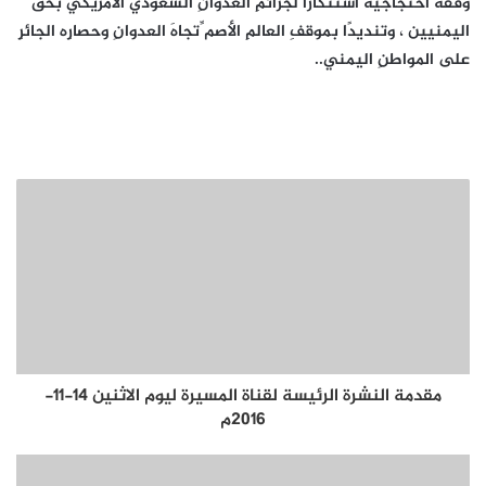
وقفةً احتجاجيةً استنكارًا لجرائمِ العدوانِ السعودي الأمريكي بحقِّ
اليمنيين ، وتنديدًا بموقفِ العالمِ الأصم ِّتجاهَ العدوانِ وحصارِه الجائرِ
على المواطنِ اليمني..
مقدمة النشرة الرئيسة لقناة المسيرة ليوم الاثنين 14-11-
2016م