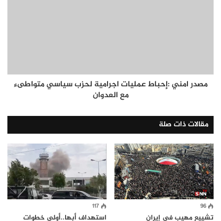
مصدر امني :إحباط عمليات اجرامية لحزب سياسي متواطىء
مع العدوان
مقالات ذات صلة
117
96
تشييع مهيب في إيران
استهداف أبها..أولى خطوات