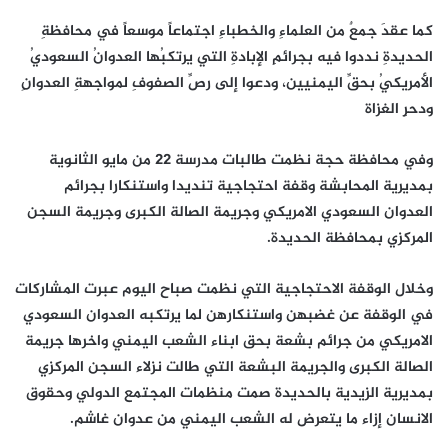
كما عقدَ جمعٌ من العلماءِ والخطباءِ اجتماعاً موسعاً في محافظةِ
الحديدةِ نددوا فيه بجرائمِ الإبادةِ التي يرتكبُها العدوانُ السعوديُ
الأمريكيُ بحقِّ اليمنيين، ودعوا إلى رصِّ الصفوفِ لمواجهةِ العدوانِ
ودحرِ الغزاة
وفي محافظة حجة نظمت طالبات مدرسة 22 من مايو الثانوية
بمديرية المحابشة وقفة احتجاجية تنديدا واستنكارا بجرائم
العدوان السعودي الامريكي وجريمة الصالة الكبرى وجريمة السجن
المركزي بمحافظة الحديدة.
وخلال الوقفة الاحتجاجية التي نظمت صباح اليوم عبرت المشاركات
في الوقفة عن غضبهن واستنكارهن لما يرتكبه العدوان السعودي
الامريكي من جرائم بشعة بحق ابناء الشعب اليمني واخرها جريمة
الصالة الكبرى والجريمة البشعة التي طالت نزلاء السجن المركزي
بمديرية الزيدية بالحديدة صمت منظمات المجتمع الدولي وحقوق
الانسان إزاء ما يتعرض له الشعب اليمني من عدوان غاشم.