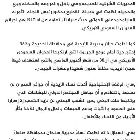
المديريات الشرقيه للحديده وهي باجل والمراوعه والسخنه وبرع
والحجيله نظمت في مدينة القطيع بحضوررئيس اللجنه الثوريه
العليامحمدعلي الحوثي حيث عبرابناء تهامه عن استنكارهم لجرائم
العدوان السعودي الامريكي.
كما نظمت حرائر مديرية الزيدية في محافظة الحديدة وقفة
إحتجاجية أمام موقع الجريمة التي ارتكبها العدوان السعودي
الأمريكي في ال30 من شهر أكتوبر الماضي والتي استهدف فيها
سجن الزيدية مخلفاً ستون شهيدا وعشرات الجرحى.
وفي الوقفة الإحتجاجية أكدت نساء الزيدية أن جرائم العدوان لن
تسقط بالتقادم و أن تجاهل المجتمع الدولي للبشاعات التي
يرتكبها حلف البغي بحق الشعب اليمني لن تزيد الشعب إلا إصرارا
على الصمود و الثبات ودعم الجبهات بالمال والرجال للأخذ بثأر
الأبرياء من النساء والأطفال.
وفي السياق ذاته نظمت نساءُ مديريةِ سنحان بمحافظةِ صنعاءَ