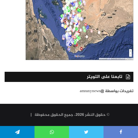
تابعنا على التويتر
تغريدات بواسطة @amranynews
© حقوق النشر 2026، جميع الحقوق محفوظة |