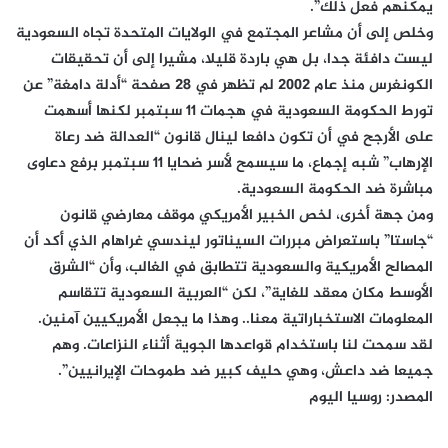
يمكنهم فعل ذلك”.
وخلص إلى أن مشاعر المجتمع في الولايات المتحدة تجاه السعودية
ليست دافئة جدا، بل هي باردة قليلا، مشيرا إلى أن تحقيقات
الكونغرس منذ عام 2002 لم تظهر في 28 صفحة “أدلة دامغة” عن
تورط الحكومة السعودية في هجمات 11 سبتمبر لكنها أسهمت
على الأرجح في أن تكون دافعا لينال قانون “العدالة ضد رعاة
الإرهاب” شبه إجماع، ما سيسمح لأسر ضحايا 11 سبتمبر برفع دعاوى
مباشرة ضد الحكومة السعودية.
ومن جهة أخرى، لخص الخبير الأمريكي موقف معارضي قانون
“جاستا” باستعراض مبررات السيناتور ليندسي غراهام الذي أكد أن
المصالح الأمريكية والسعودية تتطابق في الغالب، وأن “الشرق
الأوسط مكان معقد للغاية”، لكن “العربية السعودية تتقاسم
المعلومات الاستخباراتية معنا.. وهذا ما يجعل الأمريكيين آمنين.
لقد سمحت لنا باستخدام قواعدها الجوية أثناء النزاعات. وهم
جميعا ضد داعش، وهي حليف كبير ضد طموحات الإيرانيين”.
المصدر: روسيا اليوم