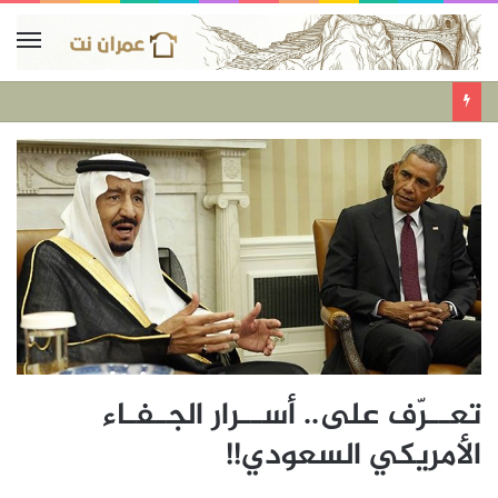
تعــرّف على.. أســرار الجـفـاء
الأمريكي السعودي!!