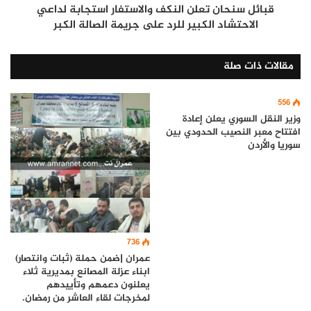
قبائل سنحان تعلن النكف والاستفار استجابة لداعي
الاحتشاد الكبير للرد على جريمة الصالة الكبر
مقالات ذات صلة
556
وزير النقل السوري يعلن إعادة
افتتاح معبر النصيب الحدودي بين
سوريا والأردن
736
عمران |ضمن حملة (ثبات وانتصار)
ابناء عزلة المصانع بمديرية ثلاء
يعلنون دعمهم وتأييدهم
لمخرجات لقاء العاشر من رمضان.