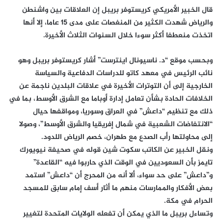
قال الخبير الأمريكي كريستوفر بريبل إن العلاقات بين واشنطن
والرياض شهدت الكثير من المنغصات على مدى 15 عاما، إلا أنها
اتخذت منعطفا أكثر سوءا خلال السنوات الثلاث الأخيرة.
وبحسب موقع “د. ناسيونال اينترست” أشار كريستوفر بريبل وهو
نائب الرئيس في معهد كاتو للدراسات الدفاعية والسياسة
الخارجية إلى أن التوترات الأخيرة في علاقات البلدين ناجمة عن
الخلافات الحادة بشأن تعامل إدارة أوباما مع الشرق الأوسط، بما في
ذلك مع تنظيم “داعش” في العراق وسوريا، ومواقفها حيال
“الانتفاضات الشعبية في شمال إفريقيا والشرق الأوسط”، وصولا
إلى محاولتها رأب الصدع مع طهران، خصم الرياض اللدود.
ونقل الخبير عن الكاتب سكوت شين قوله في صحيفة نيويورك
تايمز بأن السعوديين في الوقت الذي حاربوا فيه “القاعدة”
و”داعش” على حد سواء، ألا أنه من المحرج أن “داعش” استمد
بعض الأفكار والممارسات منهم ما أثار أسف إمام سابق للمسجد
الحرام في مكة.
وتساءل بريبل ما الذي يمكن أن تفعله الولايات المتحدة لتغيير