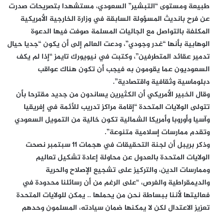
طبيعة ومستوى “التبشير” السعودي، مستشهدا بتصريحات صدرت
عن فرح بانديث المسؤولة السابقة في وزارة الخارجية الأمريكية
المكلفة بالتواصل مع الجاليات المسلمة صوفت فيها الدعوة
الوهابية بأنها “غدر وجودي”، ودعت العالم إلى أن يكون “جديا حيال
تدمير عقائد المتطرفين”، وكتبت في نيويورك تايمز “إذا لم يكف
السعوديون عما يقومون به فيجب أن تكون هناك عواقب
دبلوماسية وثقافية واقتصادية”.
وقال الخبير الأمريكي أن الكثيرين يساندون من جديد مقترحا بأن
تتولى الولايات المتحدة “إقامة مراكز تدريب للأئمة في إفريقيا
وآسيا وأوروبا وأمريكا الشمالية تكون خالية من التمويل السعودي
وتقدم ممارسات إسلامية متنوعة”.
وذكر بريبل أن لجنة التحقيقات في هجمات 11 سبتمبر نصحت
الولايات المتحدة بالعدول عن محاولة إعادة تشكيل تعاليم
وممارسات الدين، والتركيز على تشجيع الإصلاح والحرية
والديمقراطية والفرص، “على الرغم من أن رسائلنا محدودة في
فعاليتها لأننا ببساطة نحن من يحملها .. يمكن للولايات المتحدة
تعزيز الاعتدال لكن لا يمكنها ضمان سيادته، المسلمون وحدهم