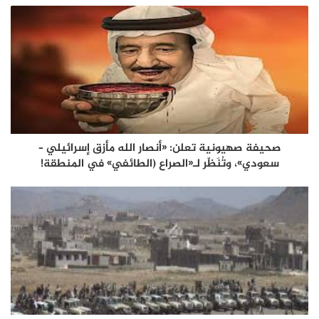
صحيفة صهيونية تعلن: «أنصار الله مأزق إسرائيلي –
سعودي»، وتُنَظّر لـ«الصراع (الطائفي» في المنطقة!