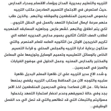
التربيه والتعليم بمديرية المدان ورؤساء الاقسام ومدراء المدارس
.حيث استعرض في الاجتماع التعميم الصادرمن مكتب التربيه
بخصوص المدرسين المنقطعين والموقفه رواتبهم . والذين طلب
منهم سرعة ايصال استمارة التعهد بالعمل في الحقل التربوي .
لكي يتم اطلاق رواتبهم .لشهر مارس .وجاهزيه المسابقه المنهجيه
لطلاب الصف الثالث الثانوي بعموم مدارس المديريه اضافه الي
تكريم الخريجين الاوئل من الثانويه العامه للعام المنصرم .والتي
ستكون برعاية ادارة التربيه والمجلس المحلي .و قراءة التعميم
الخاص بالوسائل التعليميه وتعميم الوسايل وتوزيعها علي المعامل
والمختبر بالمدارس المعنيه .وعمل الحلول في موضوع الغيابات
والعجز في المدرسين .
.و شدد الاخ مدير التربيه علي ان ظاهرة المعلم البديل ظاهرة
سلبيه والتوجه الان من المحافظ ومكتب التربيه يقضي بمنعها
منعا باتا . من الان فصاعدا .وعلي المدرسين المنقطعين اخذ الامر
بجد وفي حالة تسويفهم وعدم احضار استمارة التعهد يتحملوا
مسؤليتم والتبعات التي قد تطالهم والتي قد تصل الي حد الفصل
الوظيفي .