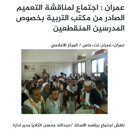
عمران : اجتماع لمناقشة التعميم
الصادر من مكتب التربية بخصوص
المدرسين المنقطعين
عمران-عمران نت-خاص / المركز الاعلامي
ناقش اجتماع برئاسه الاستاذ /عبدالله محسن الثلايا مدير ادارة