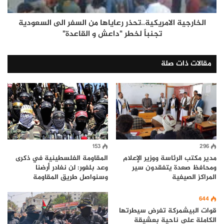
الخارجية الامريكية..تحذر رعاياها من السفر الى السعودية
تجنباً لخطر "داعش و القاعدة"
مقالات ذات صلة
153
296
مدير مكتب الرئاسة ووزير الإعلام
المقاومة الفلسطينية في ذكرى
ومحافظ صعدة يتفقدون سير
وعد بلفور: لن نغادر أرضنا
المراكز الصيفية
وسنواصل طريق المقاومة
644
قوات البيشمركة تفرض سيطرتها
الكاملة على ناحية بعشيقة