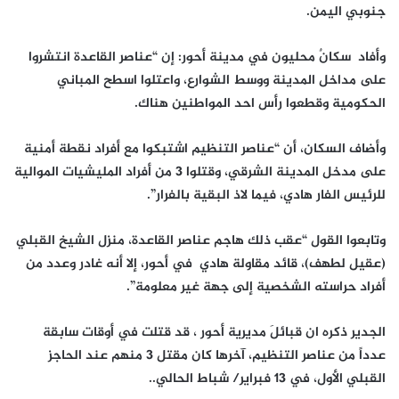
جنوبي اليمن.
وأفاد سكانٌ محليون في مدينة أحور: إن “عناصر القاعدة انتشروا
على مداخل المدينة ووسط الشوارع، واعتلوا اسطح المباني
الحكومية وقطعوا رأس احد المواطنين هناك.
وأضاف السكان، أن “عناصر التنظيم اشتبكوا مع أفراد نقطة أمنية
على مدخل المدينة الشرقي، وقتلوا 3 من أفراد المليشيات الموالية
للرئيس الفار هادي، فيما لاذ البقية بالفرار”.
وتابعوا القول “عقب ذلك هاجم عناصر القاعدة، منزل الشيخ القبلي
(عقيل لطهف)، قائد مقاولة هادي في أحور، إلا أنه غادر وعدد من
أفراد حراسته الشخصية إلى جهة غير معلومة”.
الجدير ذكره ان قبائلَ مديرية أحور ، قد قتلت في أوقات سابقة
عدداً من عناصر التنظيم، آخرها كان مقتل 3 منهم عند الحاجز
القبلي الأول، في 13 فبراير/ شباط الحالي..