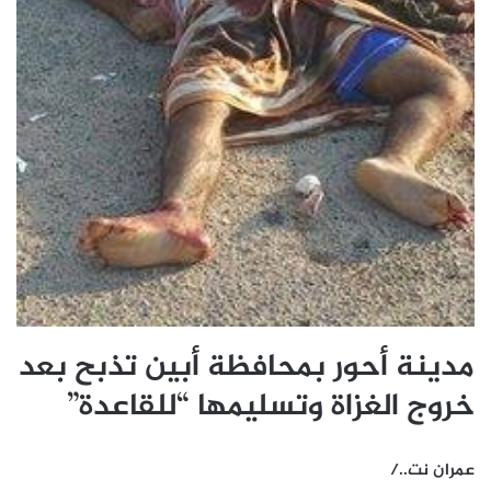
مدينة أحور بمحافظة أبين تذبح بعد
خروج الغزاة وتسليمها “للقاعدة”
عمران نت../