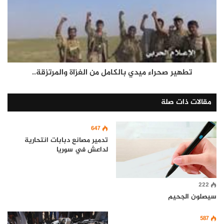
تطهير صحراء ميدي بالكامل من الغزاة والمرتزقة..
مقالات ذات صلة
647
تدمير مصانع دبابات انتحارية
لداعش في سوريا
222
سيصلون الجحيم
587