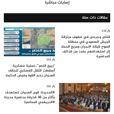
إصابات مباشرة
مقالات ذات صلة
438
قتلى وجرحى في صفوف مرتزقة
الجيش السعودي في منطقة
الصوح قبالة #نجران ومربع الحماد
إثر استهدافهم بعدد من قذائف
المدفعية
364
“ربيع النصر”..عملية عسكرية
أسقطت الثقل العسكري لتحالف
العدوان زخم القوة وفيضُ الحكمة
390
#الحديدة: قوى العدوان تستهدف
بأكثر من 30 قذيفة مدفعية مدينة
#الدريهمي المحاصرة