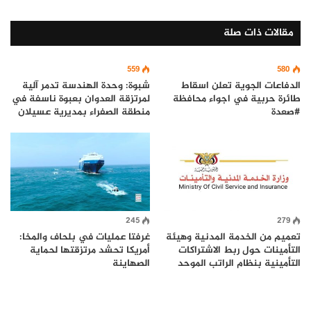
مقالات ذات صلة
559
580
الدفاعات الجوية تعلن اسقاط
شبوة: وحدة الهندسة تدمر آلية
طائرة حربية في اجواء محافظة
لمرتزقة العدوان بعبوة ناسفة في
#صعدة
منطقة الصفراء بمديرية عسيلان
245
279
تعميم من الخدمة المدنية وهيئة
غرفتا عمليات في بلحاف والمخا:
التأمينات حول ربط الاشتراكات
أمريكا تحشد مرتزقتها لحماية
التأمينية بنظام الراتب الموحد
الصهاينة