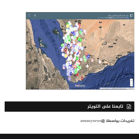
تابعنا على التويتر
تغريدات بواسطة @amranynews