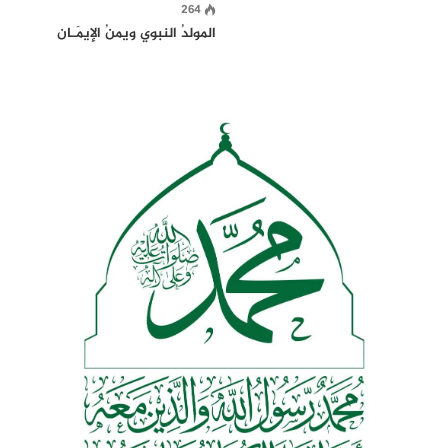
264
المولدُ النبوي ويمنُ الإيمَـان