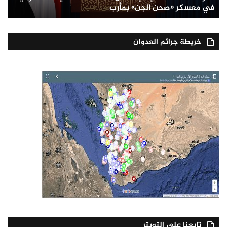
في معسكر «صحن الجن» بمأرب
خريطة جرائم العدوان
تابعنا على التويتر