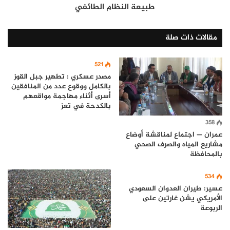
طبيعة النظام الطائفي
مقالات ذات صلة
521
مصدر عسكري : تطهير جبل القوز
بالكامل ووقوع عدد من المنافقين
أسرى أثناء مهاجمة مواقعهم
بالكدحة في تعز
358
عمران — اجتماع لمناقشة أوضاع
مشاريع المياه والصرف الصحي
بالمحافظة
534
عسير: طيران العدوان السعودي
الأمريكي يشن غارتين على
الربوعة