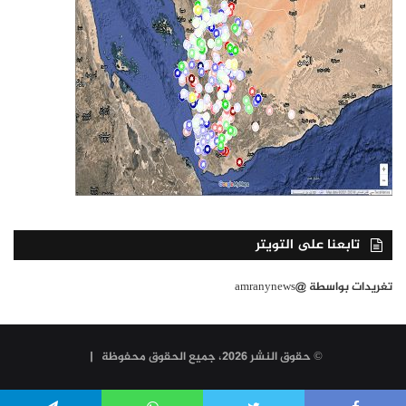
تابعنا على التويتر
تغريدات بواسطة @amranynews
© حقوق النشر 2026، جميع الحقوق محفوظة |