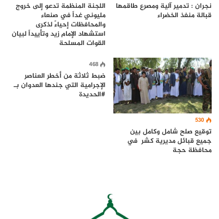
نجران : تدمير آلية ومصرع طاقمها
اللجنة المنظمة تدعو إلى خروج
قبالة منفذ الخضراء
مليوني غداً في صنعاء
والمحافظات إحياءً لذكرى
استشهاد الإمام زيد وتأييداً لبيان
القوات المسلحة
468
ضبط ثلاثة من أخطر العناصر
الإجرامية التي جندها العدوان بـ
#الحديدة
530
توقيع صلح شامل وكامل بين
جميع قبائل مديرية كشر في
محافظة حجة