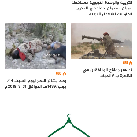
التربية والوحدة التربوية بمحافظة
عمران ينظمان حفلا في الذكرى
الخامسة لشهداء التربية
551
تطهير مواقع المنافقين في
663
الظهرة بـ #الجوف
رصد بشائر النصر ليوم السبت 14/
رجب/1439هـ الموافق 31-3-2018م