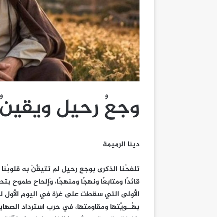
وجعُ رحيل ويقينُ
دينا الرميمة
تلفحُنا الذكرى بوجعِ رحيٍل لم تتيقَّنْ به قلوبُ
قائدًا ومتابعًا ونهجًا ومنهجًا، وَإلحاح طموح ب
الأولى التي سقطت على غزة في اليوم الأول ل
بهُــوِيَّتها ومقاومتها، في حرب استرداد الص