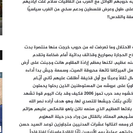
 حروبهم الأوائل مع العرب من اتّفاقيات سلام غلت أياديهم
 على طول وعرض فلسطين ودعم سخي من الغرب سياسيًّا
ضفة والقدس!!
الاحتلال وما تعرضت له من حروب خرجت منها منتصرة بدت
 سلاح الحجارة بصواريخ وقذائف بدائية أمام ضخامة وتقدم
عنه عظيم، لكنها بعظم إرادَة المقاوم هانت وجبنت على أرض
 جعل الميركافا تائهة محروقة الصيت، وسمعة جيش بدا أداءه
ل ثقلًا وعبئًا مع أول قذيفة أطلقت عليهم ثاني أَيَّـام
ويًا على عروشه من المستوطنين الذين رحلوا يحملون
لعناتهم على حكومة جلبت إليهم رعبًا لطالما خشوه بعد حرب تموز 2006 فكيف وقد بات اليوم قوة تشهد
تأتي بثلث جيشها للتصدي لها، وهو هدف أراده نصر الله
لائها العظيم الذي صنعه ناتن ياهو فانعكس عليهم هزائم
لُـوبهم المعتاد بالقتال من وراء جدر حيلة المهزوم
كر ومعه اغتالوا عشرات المدنيين متجاوزين توعد السيد حسن
اءتهم عمليةُ يوم الأربعين ثأرًا للقادة وإسنادًا لغزة فاجأ