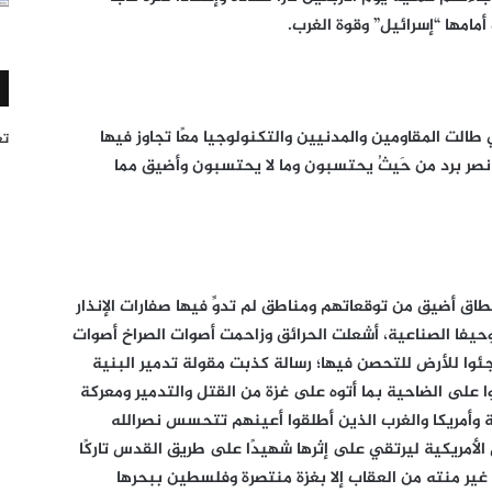
مامها “إسرائيل” وقوة الغرب.
 طالت المقاومين والمدنيين والتكنولوجيا معًا تجاوز فيها
تغر
صر برد من حَيثُ يحتسبون وما لا يحتسبون وأضيق مما
نطاق أضيق من توقعاتهم ومناطق لم تدوِّ فيها صفارات الإنذار
حيفا الصناعية، أشعلت الحرائق وزاحمت أصوات الصراخ أصوات
جئوا للأرض للتحصن فيها؛ رسالة كذبت مقولة تدمير البنية
ا على الضاحية بما أتوه على غزة من القتل والتدمير ومعركة
ة وأمريكا والغرب الذين أطلقوا أعينهم تتحسس نصرالله
لأمريكية ليرتقي على إثرها شهيدًا على طريق القدس تاركًا
ا غير منته من العقاب إلا بغزة منتصرة وفلسطين ببحرها