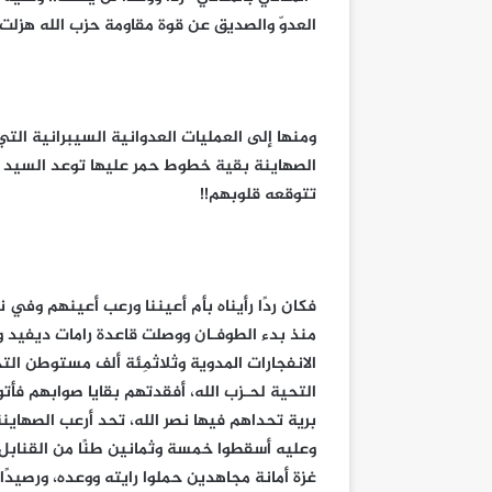
العدوّ والصديق عن قوة مقاومة حزب الله هزلت أ
ومنها إلى العمليات العدوانية السيبرانية التي
الصهاينة بقية خطوط حمر عليها توعد السيد ن
تتوقعه قلوبهم!!
فكان ردًا رأيناه بأم أعيننا ورعب أعينهم وفي 
منذ بدء الطوفـان ووصلت قاعدة رامات ديفيد و
الانفجارات المدوية وثلاثمِئة ألف مستوطن الت
التحية لحـزب الله، أفقدتهم بقايا صوابهم فأتو
برية تحداهم فيها نصر الله، تحد أرعب الصهاين
وعليه أسقطوا خمسة وثمانين طنًا من القنابل ا
غزة أمانة مجاهدين حملوا رايته ووعده، ورصيدً