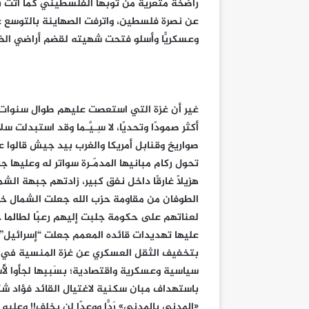
راضخة متعرية من ثوبها الفلسطيني كما آتت به
عن نصرة فلسطين، واترفت الصهاينة بالتوسع
وعسكريًّا وأسلو فتحت شهيته لقضم أراضي ال
غير أن غزة التي استعصت عليهم طوال سنوات 
أكثر صمودًا وتحديًا، لا سِـيَّـما وقد استبدلت
صواريخ وقنابل أمريكا والغرب بيد جيش قالوا 
تحول ركام مبانيها المدمّـرة سواتر له وعليها
هزيلًا غارقًا داخل نفق كبير، زادتهم جبهة الشما
الطوفان من مقاومة حزب الله جعلت الشمال خا
عليها تهديدات قائده المعمم جعلت “إسرائيل” 
بتخفيف الثقل العسكري عن غزة المنسية في ب
سياسية وعسكرية واقتصادية؛ بسَببِها لجأوا لأُس
باستهداف مبان سكنية لاغتيال القائد فؤاد ش
«المدني بالمدني» رَدًّا ووعدًا لن يخلف!! وعليه ج