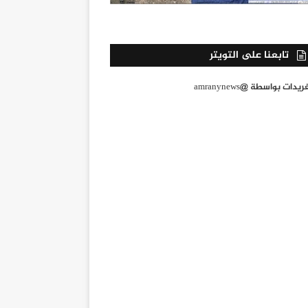
تابعنا على التويتر
يدات بواسطة @amranynews