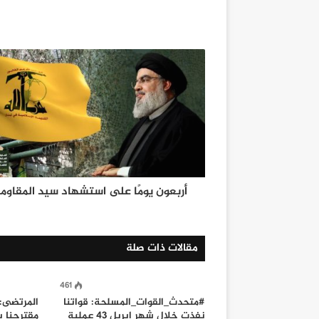
أربعون يومًا على استشهاد سيد المقاوم
مقالات ذات صلة
461
#متحدث_القوات_المسلحة: قواتنا
المرتضى: 
نفذت خلال شهر ابريل 43 عملية
مقترحنا ب