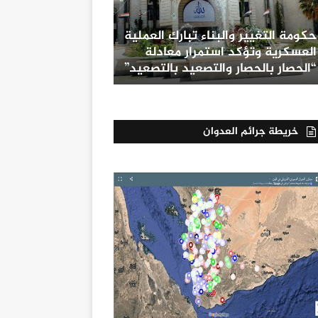
حكومة التغيير والبناء تبارك العملية
العسكرية وتؤكد استمرار معادلة
“الحصار بالحصار والتصعيد بالتصعيد”
خريطة جرائم العدوان