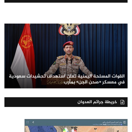
القوات المسلحة اليمنية تعلن استهداف تحشيدات سعودية
في معسكر «صحن الجن» بمأرب
خريطة جرائم العدوان