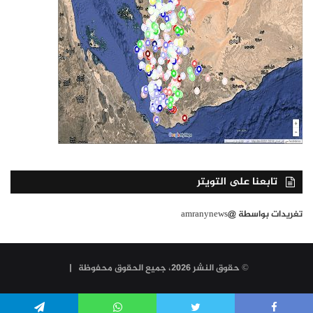
تابعنا على التويتر
تغريدات بواسطة @amranynews
© حقوق النشر 2026، جميع الحقوق محفوظة |