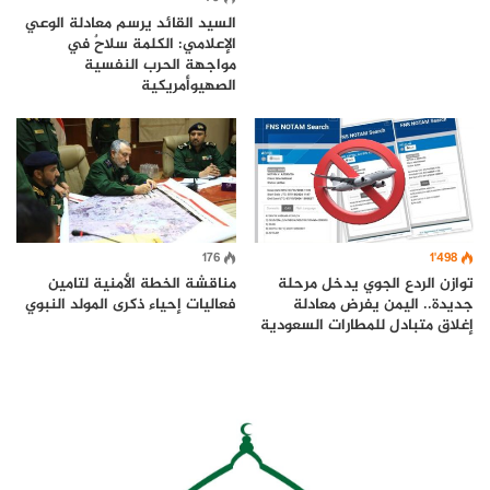
السيد القائد يرسم معادلة الوعي
الإعلامي: الكلمة سلاحٌ في
مواجهة الحرب النفسية
الصهيوأمريكية
176
1٬498
توازن الردع الجوي يدخل مرحلة
مناقشة الخطة الأمنية لتامين
جديدة.. اليمن يفرض معادلة
فعاليات إحياء ذكرى المولد النبوي
إغلاق متبادل للمطارات السعودية