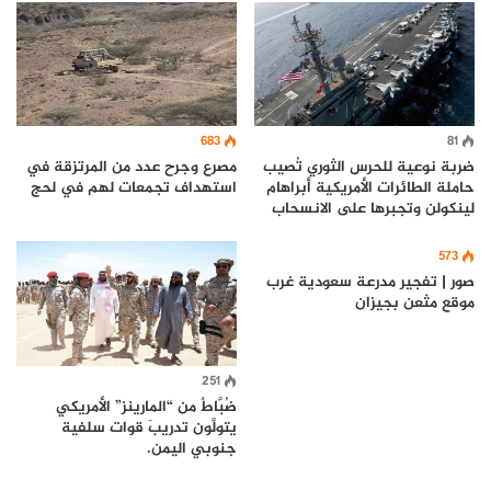
683
81
مصرع وجرح عدد من المرتزقة في
ضربة نوعية للحرس الثوري تُصيب
استهداف تجمعات لهم في لحج
حاملة الطائرات الأمريكية أبراهام
لينكولن وتجبرها على الانسحاب
573
صور | تفجير مدرعة سعودية غرب
موقع مثعن بجيزان
251
ضُبَّاطٌ من “المارينز” الأمريكي
يتولَّون تدريبَ قوات سلفية
جنوبي اليمن.