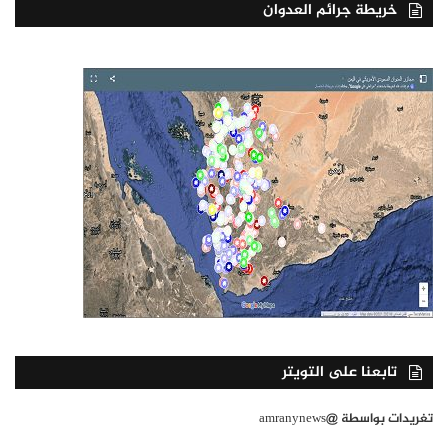
خريطة جرائم العدوان
تابعنا على التويتر
تغريدات بواسطة @amranynews