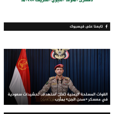
تابعنا على فيسبوك
القوات المسلحة اليمنية تعلن استهداف تحشيدات سعودية
في معسكر «صحن الجن» بمأرب