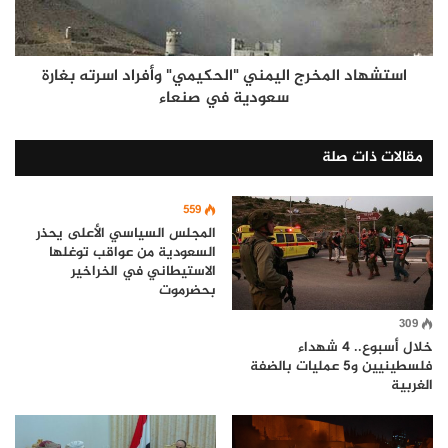
استشهاد المخرج اليمني "الحكيمي" وأفراد اسرته بغارة
سعودية في صنعاء
مقالات ذات صلة
559
المجلس السياسي الأعلى يحذر
السعودية من عواقب توغلها
الاستيطاني في الخراخير
بحضرموت
309
خلال أسبوع.. 4 شهداء
فلسطينيين و5 عمليات بالضفة
الغربية