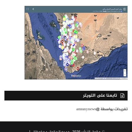
تابعنا على التويتر
تغريدات بواسطة @amranynews