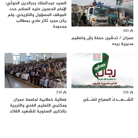
السيد عبدالملك بدرالدين الحوثي:
الإمام الحسين عليه السلام حدد
الموقف المسؤول والتاريخي، ولم
يكن مجرد ثائر عادي بمطالب
محدودة
483
عمران / تدشين حملة رش وتعقيم
مديرية ريده
259
330
الشــهــداءُ المعراج للعُــلَى
فعالية خطابية لجامعة عمران
ومكتبي التعليم الفني والتربية
بالذكرى السنوية للشهيد القائد