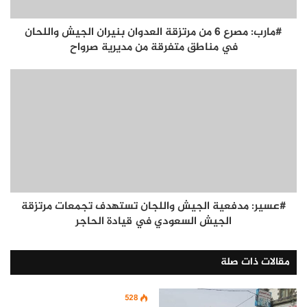
#مارب: مصرع 6 من مرتزقة العدوان بنيران الجيش واللحان
في مناطق متفرقة من مديرية صرواح
#عسير: مدفعية الجيش واللجان تستهدف تجمعات مرتزقة
الجيش السعودي في قيادة الحاجر
مقالات ذات صلة
528