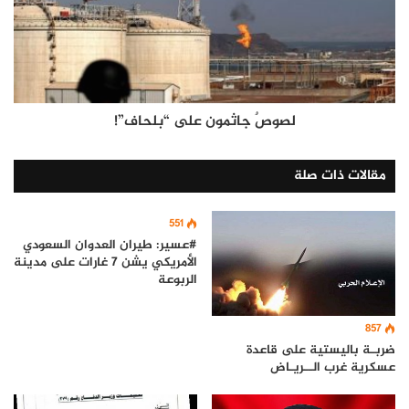
لصوصٌ جاثمون على “بلحاف”!
مقالات ذات صلة
551
#عسير: طيران العدوان السعودي
الأمريكي يشن 7 غارات على مدينة
الربوعة
857
ضربـة باليستية على قاعدة
عسكرية غرب الــريـاض