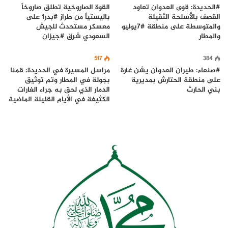
#الحديدة: قوى العدوان تعاود
القوة الصاروخية تطلق صاروخاً
القصف بالأسلحة الثقيلة
باليستياً من طراز #بدر1 على
والمتوسطة على منطقة #7يوليو
معسكر مستحدث للجيش
والمطار
السعودي شرق #جيزان
517
384
#صنعاء: طيران العدوان يشن غارة
مراسل المسيرة في الحديدة: قمنا
على منطقة الحتارش بمديرية
بجولة في المطار وتم توثيق
بني الحارث
الدمار الذي لحق به جراء الغارات
الكثيفة في الأيام القليلة الماضية