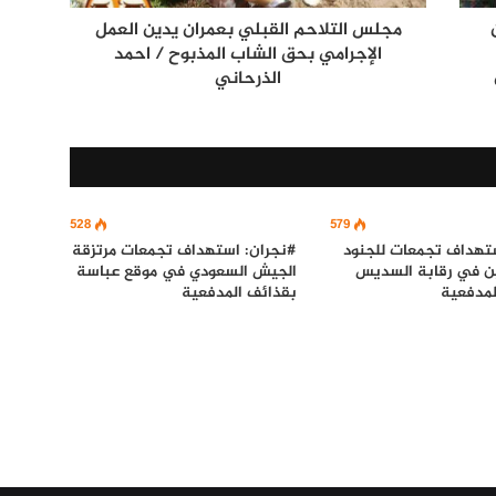
مجلس التلاحم القبلي بعمران يدين العمل
الإجرامي بحق الشاب المذبوح / احمد
الذرحاني
528
579
ستهداف تجمعات للجنود
#نجران: استهداف تجمعات مرتزقة
ن في رقابة السديس
الجيش السعودي في موقع عباسة
لمدفعية
بقذائف المدفعية