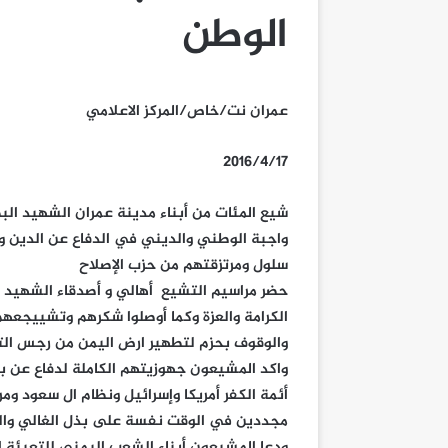
الوطن
عمران نت/خاص/المركز الاعلامي
2016/4/17
شيع المئات من أبناء مدينة عمران الشهيد ا
واجبة الوطني والديني في الدفاع عن الدين وا
سلول ومرتزقتهم من حزب الإصلاح
حضر مراسيم التشيع أهالي و أصدقاء الشهيد ا
الكرامة والعزة وكما أوصلوا شكرهم وتشييجعهم 
والوقوف بحزم لتطهير ارض اليمن من رجس الت
واكد المشيعون جهوزيتهم الكاملة لدفاع عن ب
أئمة الكفر أمريكا وإسرائيل ونظام ال سعود ومر
مجددين في الوقت نفسة على بذل الغالي وا
ودعا المشيعون أبناء الشعب اليمني للتعبئة ال