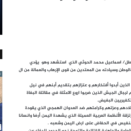
لبطل/ اسماعيل محمد الحوثي الذي استشهد وهو يؤدي
لوطن وسيادته من المعتدين من قوى الإرهاب والعمالة من ال
لذين أبدوا أفتخارهم و عتزازهم بتقديم أبنهم في نيل
لرجال الجيش الذين ضربوا اروع الامثلة في مقاتلة البغاة
كفيريين البغيض.
لادهم وعزتهم وكرامتهم ضد العدوان الهمجي الذي يقودة
تزقة الأنظمة العربية العميلة الذي يشهدة اليمن أرضا وانسانا
لنفيس في الحفاض على ارض اليمن وشعبه .
عامة والجاهزية القتالية والتوجة نحو الحدود للدفاع عن