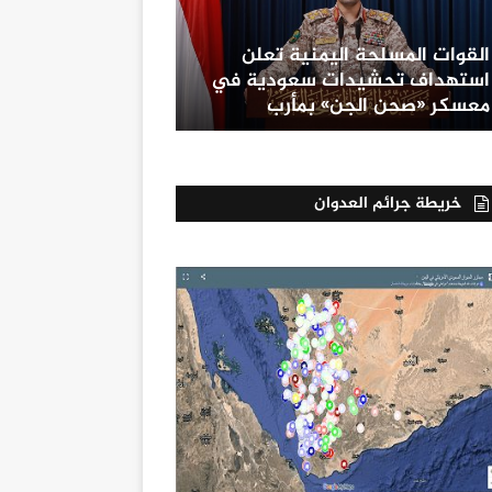
القوات المسلحة اليمنية تعلن
استهداف تحشيدات سعودية في
معسكر «صحن الجن» بمأرب
خريطة جرائم العدوان