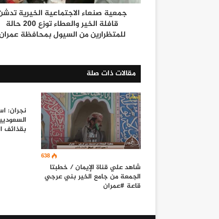
جمعية صنعاء الاجتماعية الخيرية تدشن
قافلة الخير والعطاء توزع 200 حالة
للمتظرارين من السيول بمحافظة عمران
مقالات ذات صلة
نجران: ا
السعوديي
بقذائف ا
638
شاهد علي قناة الإيمان / خطبتا
الجمعة من جامع الخير بني عرجي
قاعة #عمران