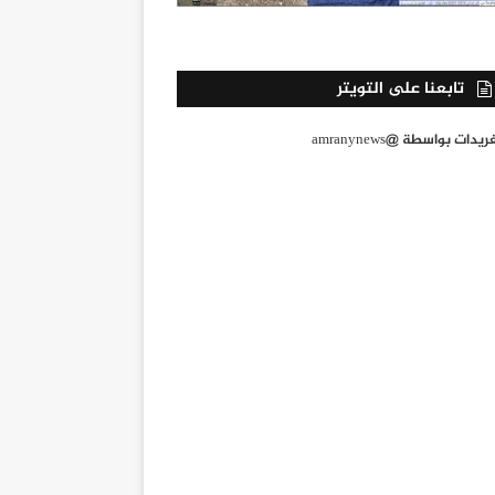
تابعنا على التويتر
يدات بواسطة @amranynews