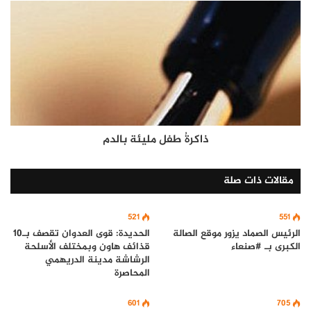
ذاكرةُ طفل مليئة بالدم
مقالات ذات صلة
521
551
الرئيس الصماد يزور موقع الصالة
الحديدة: قوى العدوان تقصف بـ10
الكبرى بـ #صنعاء
قذائف هاون وبمختلف الأسلحة
الرشاشة مدينة الدريهمي
المحاصرة
601
705