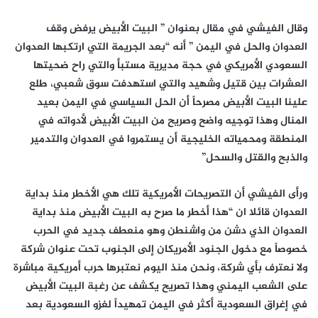
وقال الفيشي في مقال بعنوان ” البيت الأبيض يرفض وقف
العدوان والحل في اليمن ” أنه “بعد الجريمة التي ارتكبها العدوان
السعودي الأمريكي في حجة مديرية مستبأ والتي راح ضحيتها
العشرات بين قتيل وشهيد والتي استهدفت سوق شعبي، طلع
علينا البيت الأبيض مصرحاً أن الحل السياسي في اليمن بعيد
المنال وهذا توجيه واضح وصريح من البيت الأبيض لأدواته في
المنطقة ومحمياته الخليجية أن يستمروا في العدوان والتدمير
والذبح والقتل والسحل”
ورأى الفيشي أن التصريحات الأمريكية تلك هي الأخطر منذ بداية
العدوان قائلا ان “هذا أخطر ما صرح به البيت الأبيض منذ بداية
العدوان الذي دشن من واشنطن وهو منعطف جديد في الحرب
خصوصاً مع دخول الجنود الأمريكان إلى الجنوب تحت عنوان شركة
ولا نعترف بأي شركة، ونحن منذ اليوم نعتبرها حرب أمريكية مباشرة
على الشعب اليمني وهذا تصريح يكشف عن رغبة البيت الأبيض
في إغراق السعودية أكثر في اليمن تمهيداً لغزو السعودية بعد