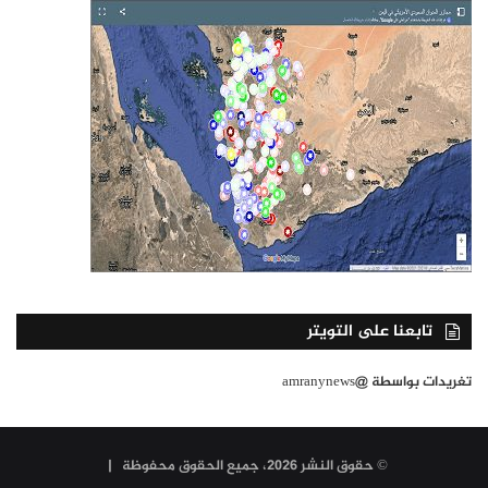
تابعنا على التويتر
تغريدات بواسطة @amranynews
© حقوق النشر 2026، جميع الحقوق محفوظة |