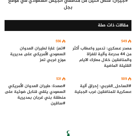
#جيزان: قنص اثنين من منافقي الجيش السعودي في موقع
بجل
مقالات ذات صلة
556
549
مصدر عسكري: تدمير واعطاب أكثر
#تعز: غارة لطيران العدوان
من 44 مدرعة وآلية للغزاة
السعودي الأمريكي على مديرية
والمنافقين خلال معارك الايام
موزع غربي تعز
القليلة الماضية
531
509
#الساحل_الغربي: إحراق آلية
#صعدة: طيران العدوان الأمريكي
عسكرية للمنافقين غرب الجبلية
السعودي يلقي قنابل ضوئية على
منطقة بني غربان بمديرية
#ساقين