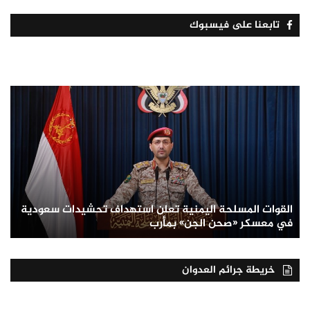
تابعنا على فيسبوك
القوات المسلحة اليمنية تعلن استهداف تحشيدات سعودية
في معسكر «صحن الجن» بمأرب
خريطة جرائم العدوان