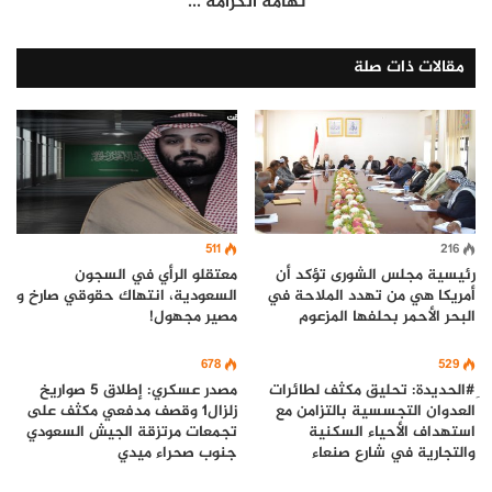
تهامة الكرامة ...
مقالات ذات صلة
511
216
رئيسية مجلس الشورى تؤكد أن
معتقلو الرأي في السجون
أمريكا هي من تهدد الملاحة في
السعودية، انتهاك حقوقي صارخ و
البحر الأحمر بحلفها المزعوم
مصير مجهول!
678
529
ِ#الحديدة: تحليق مكثف لطائرات
مصدر عسكري: إطلاق 5 صواريخ
العدوان التجسسية بالتزامن مع
زلزال1 وقصف مدفعي مكثف على
استهداف الأحياء السكنية
تجمعات مرتزقة الجيش السعودي
والتجارية في شارع صنعاء
جنوب صحراء ميدي