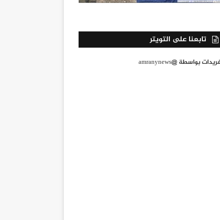
تابعنا على التويتر
يدات بواسطة @amranynews