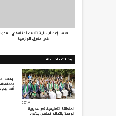
#تعز: إعطاب آلية تابعة لمنافقي العدوا
في مفرق الوازعية
مقالات ذات صلة
وقفة احت
بمحافظة 
ألف يوم م
297
المنطقة التعليمية في مديرية
الوحدة بالأمانة تحتفي بذكرى