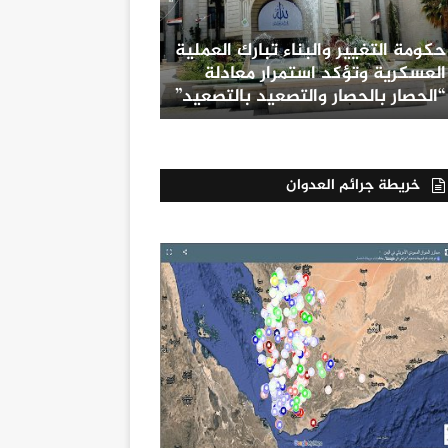
حكومة التغيير والبناء تبارك العملية
العسكرية وتؤكد استمرار معادلة
“الحصار بالحصار والتصعيد بالتصعيد”
خريطة جرائم العدوان