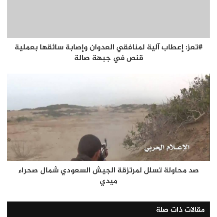
#تعز: إعطاب آلية لمنافقي العدوان وإصابة سائقها بعملية
قنص في جبهة صالة
صد محاولة تسلل لمرتزقة الجيش السعودي شمال صحراء
ميدي
مقالات ذات صلة