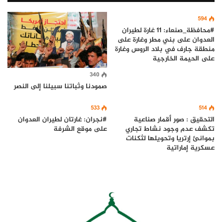
594
#محافظة_صنعاء: 11 غارة لطيران
العدوان على بني مطر وغارة على
منطقة جارف في بلاد الروس وغارة
على الحيمة الخارجية
340
صمودنا وثباتنا سبيلنا إلى النصر
533
514
التحقيق : صور أقمار صناعية
#نجران: غارتان لطيران العدوان
تكشف عدم وجود نشاط تجاري
على موقع الشرفة
بموانئ إرتريا وتحويلها لثكنات
عسكرية إماراتية