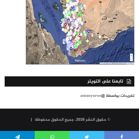
تابعنا على التويتر
تغريدات بواسطة @amranynews
© حقوق النشر 2026، جميع الحقوق محفوظة |