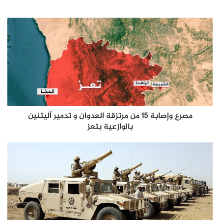
مصرع وإصابة 15 من مرتزقة العدوان و تدمير آليتنين
بالوازعية بتعز