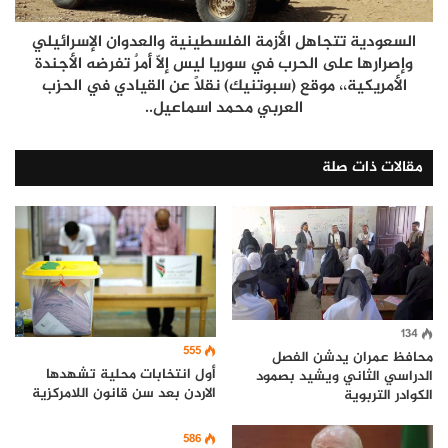
السعودية تتجاهل الأزمة الفلسطينية والعدوان الإسرائيلي
وإصرارها على الحرب في سوريا ليس إلاّ أمرٌ تفرضه الأجندة
الأمريكية،، موقع (سبوتنيك) نقلاً عن القيادي في الحزب
العربي محمد اسماعيل..
مقالات ذات صلة
134
555
محافظ عمران يدشن الفصل
أول انتخابات محلية تشهدها
الدراسي الثاني ويشيد بصمود
الاردن بعد سن قانون اللامركزية
الكوادر التربوية
586