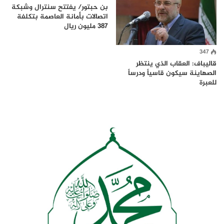
بن حبتور/ يفتتح سنترال وشبكة
اتصالات بأمانة العاصمة بتكلفة
387 مليون ريال
347
قاليباف: العقاب الذي ينتظر
الصهاينة سيكون قاسياً ودرساً
للعبرة