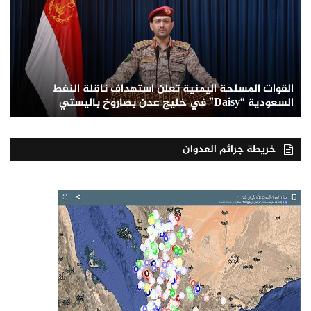
القوات المسلحة اليمنية تعلن استهداف ناقلة النفط
السعودية “Daisy” في خليج عدن بصاروخ باليستي
خريطة جرائم العدوان