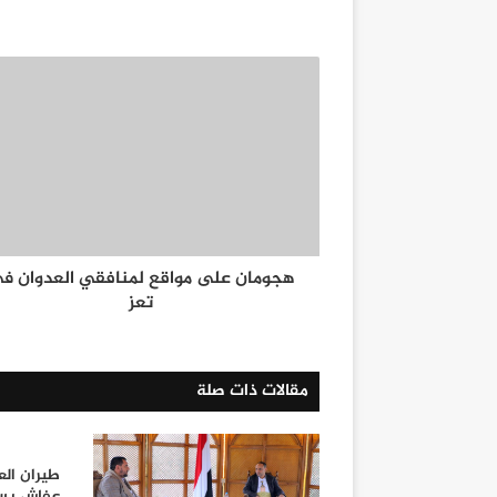
هجومان على مواقع لمنافقي العدوان ف
تعز
مقالات ذات صلة
طيران الع
عفاش بسل