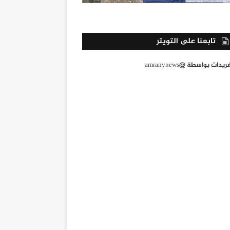
تابعنا على التويتر
يدات بواسطة @amranynews