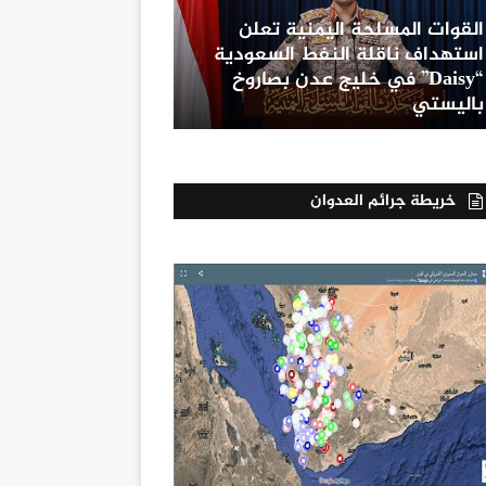
القوات المسلحة اليمنية تعلن
استهداف ناقلة النفط السعودية
“Daisy” في خليج عدن بصاروخ
باليستي
خريطة جرائم العدوان