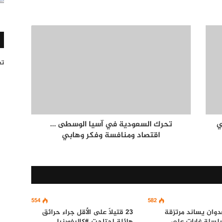
تغر
ي
تحرك السعودية في آسيا الوسطى ...
اقتصاد ومنافسة وفكر وهابي
554
582
دوان يساند مرتزقة
23 قتيلاً على الأقل جراء حرائق
سلة غارات على
هائلة اجتاحت #كاليفورنيا