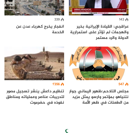
339
143
عراقجي: القيادة الإيرانية بخير
انفجار يخرج كهرباء عدن عن
والهجمات لم تؤثر على استمرارية
الخدمة
الدولة والرد مستمر
1٬356
547
تنظيم داعش ينشر تسجيل مصور
مجلس التلاحم:ظهور اليماني جوار
لتدريبات عناصر وعملياته ومناطق
نتنياهو بمؤتمر وارسو يمثل مزيد
نفوذه في حضرموت
من الطعنات في ظهر الأمة