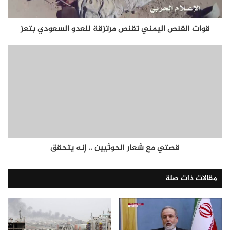
قوات القنص اليمني تقنص مرتزقة للعدو السعودي بتعز
قصتي مع شعار الحوثيين .. إنه يتحقق
مقالات ذات صلة