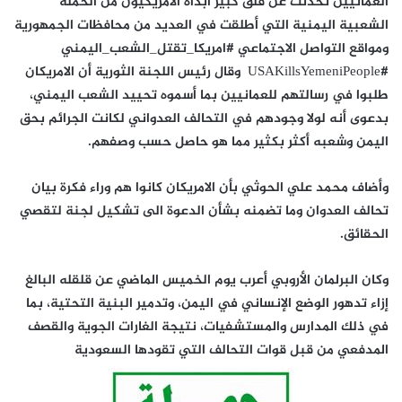
العمانيين تحدثت عن قلق كبير أبداه الأمريكيون من الحملة
الشعبية اليمنية التي أطلقت في العديد من محافظات الجمهورية
ومواقع التواصل الاجتماعي #امريكا_تقتل_الشعب_اليمني
#USAKillsYemeniPeople وقال رئيس اللجنة الثورية أن الامريكان
طلبوا في رسالتهم للعمانيين بما أسموه تحييد الشعب اليمني،
بدعوى أنه لولا وجودهم في التحالف العدواني لكانت الجرائم بحق
اليمن وشعبه أكثر بكثير مما هو حاصل حسب وصفهم.
وأضاف محمد علي الحوثي بأن الامريكان كانوا هم وراء فكرة بيان
تحالف العدوان وما تضمنه بشأن الدعوة الى تشكيل لجنة لتقصي
الحقائق.
وكان البرلمان الأروبي أعرب يوم الخميس الماضي عن قلقله البالغ
إزاء تدهور الوضع الإنساني في اليمن، وتدمير البنية التحتية، بما
في ذلك المدارس والمستشفيات، نتيجة الغارات الجوية والقصف
المدفعي من قبل قوات التحالف التي تقودها السعودية