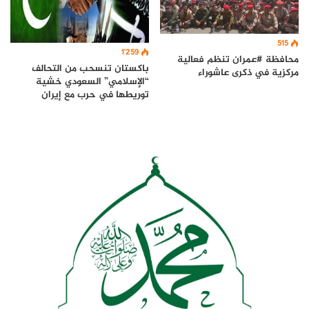
515
1٬259
محافظة #عمران تنظم فعالية
باكستان تنسحب من التحالف
مركزية في ذكرى عاشوراء
“الإسلامي” السعودي خشية
توريطها في حرب مع إيران