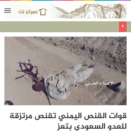
قوات القنص اليمني تقنص مرتزقة
للعدو السعودي بتعز