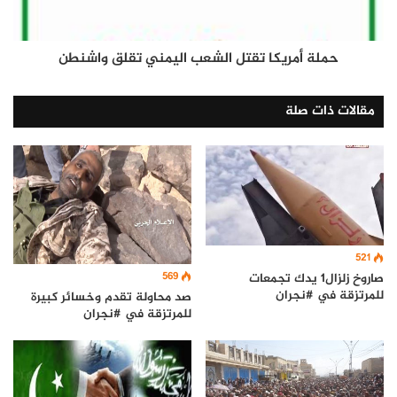
حملة أمريكا تقتل الشعب اليمني تقلق واشنطن
مقالات ذات صلة
521
569
صاروخ زلزال1 يدك تجمعات
للمرتزقة في #نجران
صد محاولة تقدم وخسائر كبيرة
للمرتزقة في #نجران