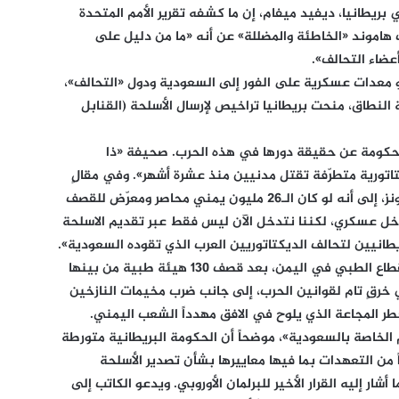
يطانيا، ديفيد ميفام، إن ما كشفه تقرير الأمم المتحدة
 هاموند «الخاطئة والمضللة» عن أنه «ما من دليل على
عضاء التحالف».
و معدات عسكرية على الفور إلى السعودية ودول «التحالف»،
 النطاق، منحت بريطانيا تراخيص لإرسال الأسلحة (القنابل
الحكومة عن حقيقة دورها في هذه الحرب. صحيفة «ذا
تاتورية متطرّفة تقتل مدنيين منذ عشرة أشهر». وفي مقالٍ
في الصحيفة، يشير الكاتب البريطاني، أوين جونز، إلى أنه لو كان الـ26 مليون يمني محاصر ومعرّض للقصف
دخل عسكري، لكننا نتدخل الآن ليس فقط عبر تقديم الاسلحة
طانيين لتحالف الديكتاتوريين العرب الذي تقوده السعودية».
وفيما لفت المقال إلى استهداف السعودية القطاع الطبي في اليمن، بعد قصف 130 هيئة طبية من بينها
خرقٍ تام لقوانين الحرب، إلى جانب ضرب مخيمات النازخين
طر المجاعة الذي يلوح في الافق مهدداً الشعب اليمني.
 الخاصة بالسعودية»، موضحاً أن الحكومة البريطانية متورطة
 من التعهدات بما فيها معاييرها بشأن تصدير الأسلحة
شار إليه القرار الأخير للبرلمان الأوروبي. ويدعو الكاتب إلى