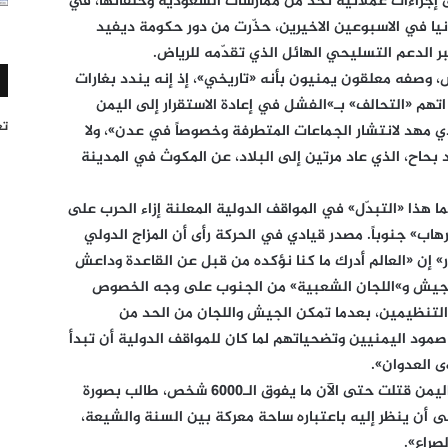
ى إجراءات عملانية تحدّ من ممارسات السعودية وحلفائها، في
يا في الاسبوعين الاخيرين، حذّرت من دور حكومة ديفيد
ر الدعم التسليحي الهائل الذي تقدّمه للرياض.
أمس، وصفه معلقون يمنيون بأنه «تاريخي»، إذ إنه يندد بغارات
ر اتهم «التحالف» بـ»الفشل في إعادة الاستقرار إلى اليمن
تغر
ذي مهد لانتشار الجماعات المتطرفة وخصوصاً في عدن»، ولا
بحاح، الذي عاد مرتين إلى البلاد، عن المكوث في المدينة
ما هذا «التبدّل» في المواقف الدولية المعلنة إزاء الحرب على
إرهاب» جنوباً. مصدر قيادي في الحركة رأى أن المزاج الدولي
ار» إن «العالم أدرك ما كنا نؤكده من قبل عن القاعدة وداعش
 الجيش و»اللجان الشعبية» من الجنوب على وجه الخصوص
 التنظيمين، بعدما تمكن الجيش واللجان من الحد من
 صمود اليمنيين وتضحياتهم لما كان للمواقف الدولية أن تبدأ
 العدوان».
وفيما أكد قرار البرلمان الأوروبي أن الحرب في اليمن قتلت حتى الآن ما يفوق الـ6000 شخص، طالب بصورة
ى أن ينظر إليه باعتباره ساحة معركة بين السنة والشيعة،
صراع».