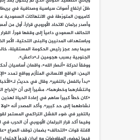
ويأتي التصعيد الدولي الذي لم يتحوّل بعد إل
ظلّ ارتفاع أصوات سياسية وصحافية في بريطان
كاميرون المتورّطة في الانتهاكات السعودية عب
وأصدر برلمان الاتحاد الأوروبي قراراً، أول من 
التحالف السعودي داعياً إلى وقفها فوراً. القرا
وباستهداف المدنيين والبنى التحتية، الأمر ال
سيما بعد عجز رئيس الحكومة المستقيلة، خالد 
الجنوبية بسبب هجومين لـ»داعش».
ووفقاً لحركة «أنصار الله»، واقعان أساسيان أحك
اليمن: الواقع الانساني المتأزم وواقع تمدد «ال
«بدأ بالفعل بالتغير». وقال في حديثٍ لـ»الأخب
وانتشارهما وخطرهما»، مشيراً إلى أن «إخراج
«كان خطأً كبيراً ساهم في إعادة الحياة لهذين
نشاطهما إلى حد كبير». وأكد المصدر أنه «لولا
بالتغير في ضوء الفشل التراكمي المستمر لقوى
لافتة قوات «التحالف» بضمان توقف الصراع «عل
فيما تمضي المفاوضات مع إيران قدماً لاحتواء ال