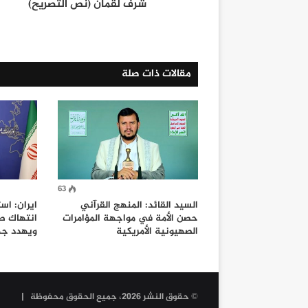
شرف لقمان (نص التصريح)
مقالات ذات صلة
63
السيد القائد: المنهج القرآني
ايران: اس
حصن الأمة في مواجهة المؤامرات
انتهاك صا
الصهيونية الأمريكية
ويهدد جه
© حقوق النشر 2026، جميع الحقوق محفوظة |