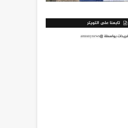
تابعنا على التويتر
يدات بواسطة @amranynews