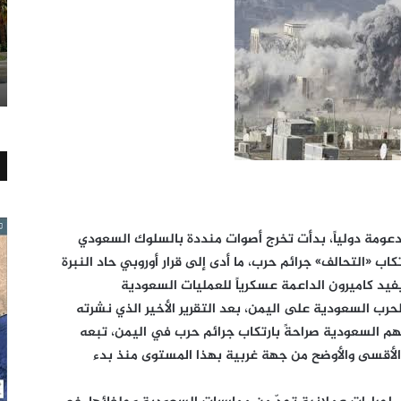
عومة دولياً، بدأت تخرج أصوات منددة بالسلوك السعودي
كاب «التحالف» جرائم حرب، ما أدى إلى قرار أوروبي حاد النبرة
فيد كاميرون الداعمة عسكرياً للعمليات السعودية
رب السعودية على اليمن، بعد التقرير الأخير الذي نشرته
اتهم السعودية صراحةً بارتكاب جرائم حرب في اليمن، تبعه
ي الأقسى والأوضح من جهة غربية بهذا المستوى منذ بدء