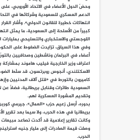
وحضّ الدول الأعضاء في الاتحاد الأوروبي، على
الدعم العسكري للسعودية وشركائها في التحال
انتهاكات خطيرة للقانون الدولي». وأشار القرار إ
كبيراً من الأسلحة إلى السعودية، ما يمثل انتها
اللوجستي والاستخباري والتسليحي بمليارات ال
وفي هذا السياق، تزايدت الضغوط على الحكومة 
أعضاء في البرلمان وناشطين وصحافيين بالتور
اعتراف وزير الخارجية فيليب هاموند بمشاركة 
الاسكتلندي، أنجوس روبرتسون، قد سلّط الضوء
كاميرون بالتورط في «قتل آلاف المدنيين وإزها
السعودية طائرات وقنابل بريطانية، فضلاً عن 
وتقديم المشورة العسكرية لهم.
بدوره، أرسل زعيم حزب «العمال»، جيرمي كوربن،
بريطانيا في هذه الحرب، ولا سيما بعد تقرير الأ
وكانت تقارير إعلامية قد أكدت تصاعد مبيعات
الحرب.