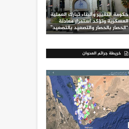
حكومة التغيير والبناء تبارك العملية
العسكرية وتؤكد استمرار معادلة
“الحصار بالحصار والتصعيد بالتصعيد”
خريطة جرائم العدوان