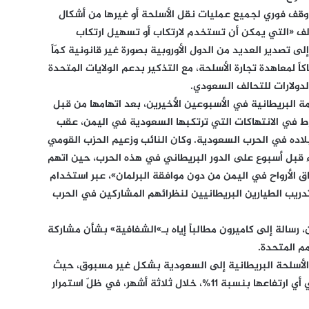
 وقف فوري لجميع عمليات نقل الأسلحة أو غيرها من أشكال
ف «التي يمكن أن تستخدم لارتكاب أو تسهيل ارتكاب
لى تصدير العديد من الدول الأوروبية بصورة غير قانونية كمّاً
كاً لمعاهدة تجارة الأسلحة، مع التذكير بدعم الولايات المتحدة
دولارات للتحالف السعودي.
البريطانية في الأسبوعين الأخيرين، بعد اتهامها من قبل
ّط في الانتهاكات التي ترتكبها السعودية في اليمن، عقب
بلاده في الحرب السعودية. وكان النائب وزعيم الحزب القومي
 قبل أسبوع على الدور البريطاني في هذه الحرب، حين اتهم
ق الأرواح في اليمن من دون موافقة البرلمان»، عبر استخدام
تدريب الطيارين البريطانيين لنظرائهم المشاركين في الحرب
 رسالة إلى كاميرون مطالباً إياه بـ»الشفافية» بشأن مشاركة
مم المتحدة.
 الأسلحة البريطانية إلى السعودية بشكل غير مسبوق، حيث
وصلت قيمة الصادرات إلى مليار جنيه استرليني أي ارتفاعها بنسبة 11%، خلال ثلاثة أشهر، في ظلّ استمرار