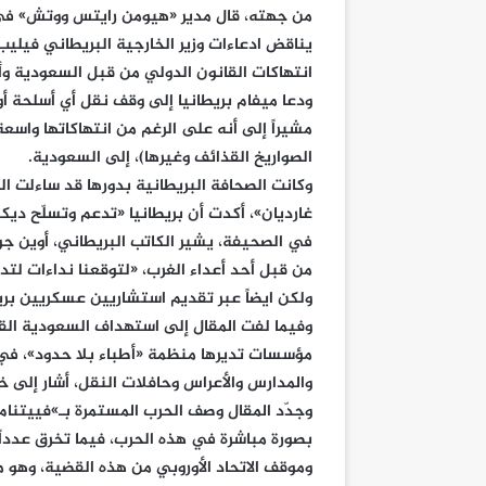
من جهته، قال مدير «هيومن رايتس ووتش» في بر
يناقض ادعاءات وزير الخارجية البريطاني فيليب
انتهاكات القانون الدولي من قبل السعودية وأ
ودعا ميفام بريطانيا إلى وقف نقل أي أسلحة أ
مشيراً إلى أنه على الرغم من انتهاكاتها واسعة
الصواريخ القذائف وغيرها)، إلى السعودية.
وكانت الصحافة البريطانية بدورها قد ساءلت 
غارديان»، أكدت أن بريطانيا «تدعم وتسلّح ديك
من قبل أحد أعداء الغرب، «لتوقعنا نداءات لت
ولكن ايضاً عبر تقديم استشاريين عسكريين بري
مؤسسات تديرها منظمة «أطباء بلا حدود»، في 
والمدارس والأعراس وحافلات النقل، أشار إلى خ
وجدّد المقال وصف الحرب المستمرة بـ»فييتنام
بصورة مباشرة في هذه الحرب، فيما تخرق عدداً
وموقف الاتحاد الأوروبي من هذه القضية، وهو ما أ