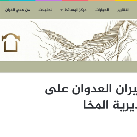
التقارير
الحوارات
مركز الوسائط
تحليلات
من هدي القرآن
ت لطيران العدوان على
رية المخا