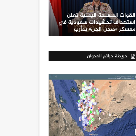
القوات المسلحة اليمنية تعلن
استهداف تحشيدات سعودية في
معسكر «صحن الجن» بمأرب
خريطة جرائم العدوان