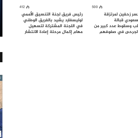
412
500
سر زحفين لمرتزقة
رئيس فريق لجنة التنسيق الأممي
سعودي قبالة
لوليسغارد يشيد بالفريق الوطني
ب وسقوط عدد كبير من
في اللجنة المشتركة لتسهيل
الجرحى في صفوفهم
مهام إكمال مرحلة إعادة الانتشار