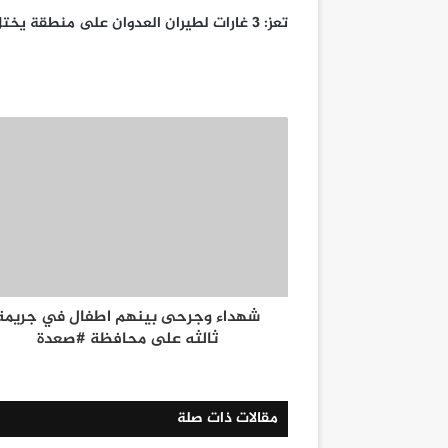
تعز: 3 غارات لطيران العدوان على منطقة يختل بمديرية المخا
شهداء وجرحى بينهم اطفال في جريمة
ثالثه على محافظة #صعدة
مقالات ذات صلة