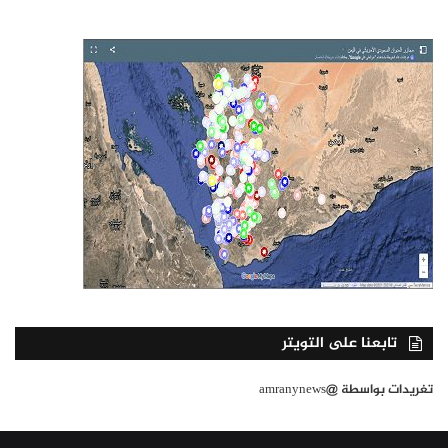
تابعنا على التويتر
تغريدات بواسطة @amranynews