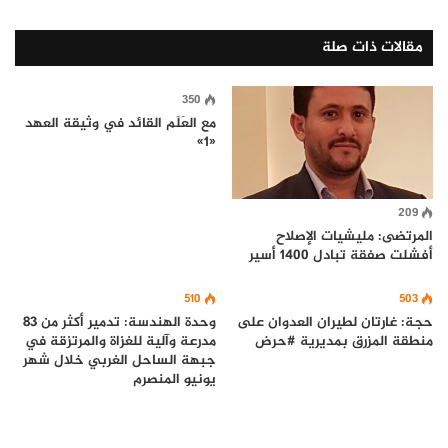
مقالات ذات صلة
350
مع العَلَم القائد في وثيقة العهد
«1»
209
المرتضى: مليشيات الإصلاح
أفشلت صفقة تبادل 1400 أسير
510
503
حجة: غارتان لطيران العدوان على
وحدة الهندسة: تدمير أكثر من 83
منطقة المزرق بمديرية #حرض
مدرعة وآلية للغزاة والمرتزقة في
جبهة الساحل الغربي خلال شهر
يونيو المنصرم