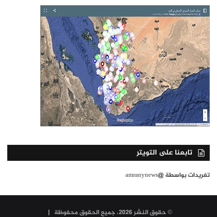
تابعنا على التويتر
تغريدات بواسطة @amranynews
© حقوق النشر 2026، جميع الحقوق محفوظة |