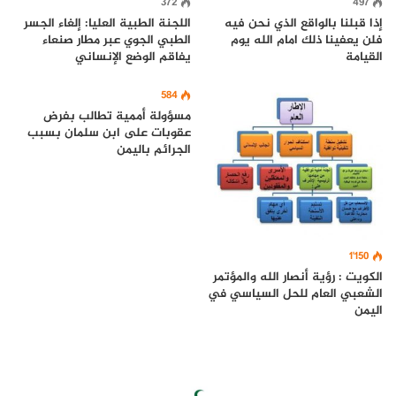
372
497
إذا قبلنا بالواقع الذي نحن فيه
اللجنة الطبية العليا: إلغاء الجسر
فلن يعفينا ذلك امام الله يوم
الطبي الجوي عبر مطار صنعاء
القيامة
يفاقم الوضع الإنساني
584
مسؤولة أممية تطالب بفرض
عقوبات على ابن سلمان بسبب
الجرائم باليمن
1٬150
الكويت : رؤية أنصار الله والمؤتمر
الشعبي العام للحل السياسي في
اليمن