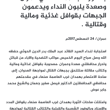
وصعدة يلبون النداء ويدعمون
الجبهات بقوافل غذئية ومالية
وقتالية .
عمران/ 24 اغسطس2017م
استجابة لنداء السيد القائد عبد الملك بدر الدين الحوثي حفظه
الله وصل صباح اليوم الخميس مواكب التضحية والاباء من قبائل
واحرار محافظتي صعدة وعمران ،مصحوبة بقوافل غذائية ومالية
وكتائب مقاتلة ستلتحق بجبهات القتال لمواجهة العدوان، إلى
ساحة الاعتصام بهمدان غرب العاصمة صنعاء في مقدمتهم
محافظي المحافظتين الدكتور فيصل صغير جعمان والشيخ محمد
جابر عوض
وامتلئت ساحات الثورة بهمدان غرب العاصمة صنعاء بقوافل المدد
والإسناد وبالوفود الشعبية والقبلية والكتائب القتالية لمواجهة