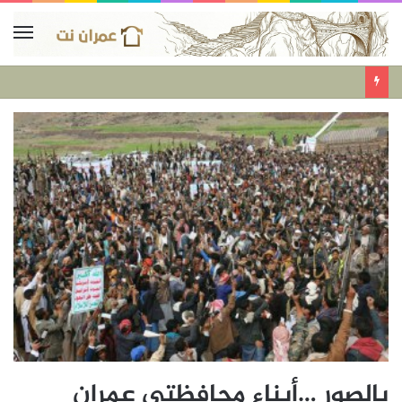
بالصور …أبناء محافظتي عمران