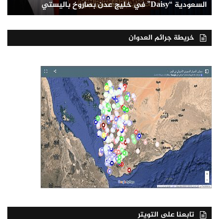
السعودية “Daisy” في خليج عدن بصاروخ باليستي
خريطة جرائم العدوان
تابعنا على التويتر