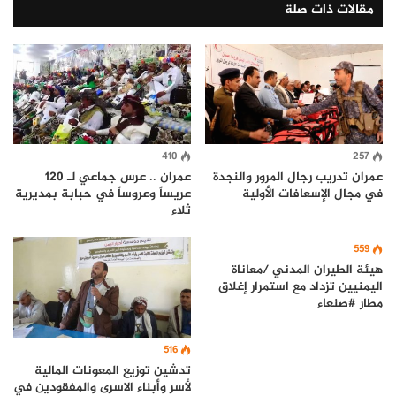
مقالات ذات صلة
410
257
عمران تدريب رجال المرور والنجدة
عمران .. عرس جماعي لـ 120
في مجال الإسعافات الأولية
عريساً وعروساً في حبابة بمديرية
ثلاء
559
هيئة الطيران المدني /معاناة
اليمنيين تزداد مع استمرار إغلاق
مطار #صنعاء
516
تدشين توزيع المعونات المالية
لأسر وأبناء الاسرى والمفقودين في