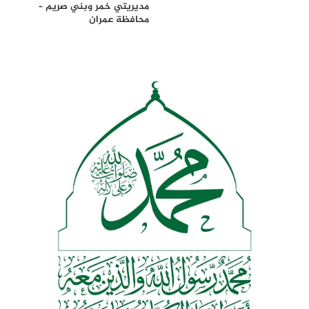
مديريتي خمر وبني صريم –
محافظة عمران