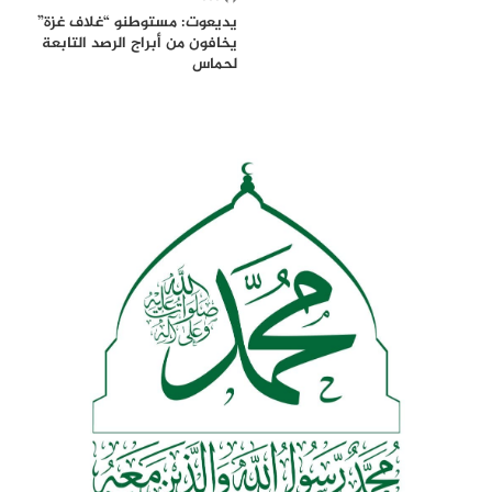
يديعوت: مستوطنو “غلاف غزة”
يخافون من أبراج الرصد التابعة
لحماس