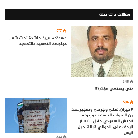
مقالات ذات صلة
577
صعدة: مسيرة حاشدة تحت شعار
مواجهة التصعيد بالتصعيد
248
متى يستحي هؤلاء؟!!
506
#جيزان:قتلى وجرحى وتفجير عدد
من العبوات الناسفة بمرتزقة
الجيش السعودي خلال انكسار
الزحف على الحوالي قبالة جبل
قيس
333