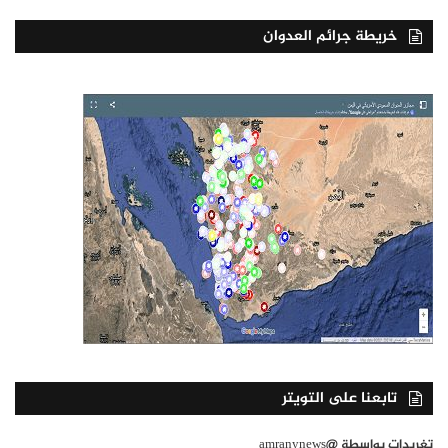
خريطة جرائم العدوان
تابعنا على التويتر
تغريدات بواسطة @amranynews