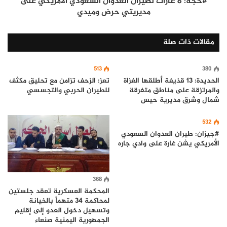
#حجة: 8 غارات لطيران العدوان السعودي الأمريكي على
مديريتي حرض وميدي
مقالات ذات صلة
513
380
الحديدة: 13 قذيفة أطلقها الغزاة
تعز: الزحف تزامن مع تحليق مكثف
والمرتزقة على مناطق متفرقة
للطيران الحربي والتجسسي
شمال وشرق مديرية حيس
532
#جيزان: طيران العدوان السعودي
الأمريكي يشن غارة على وادي جاره
368
المحكمة العسكرية تعقد جلستين
لمحاكمة 34 متهماً بالخيانة
وتسهيل دخول العدو إلى إقليم
الجمهورية اليمنية صنعاء