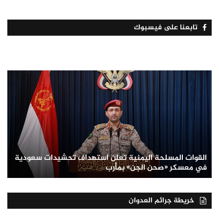
تابعنا على فيسبوك
القوات المسلحة اليمنية تعلن استهداف تحشيدات سعودية
في معسكر «صحن الجن» بمأرب
خريطة جرائم العدوان