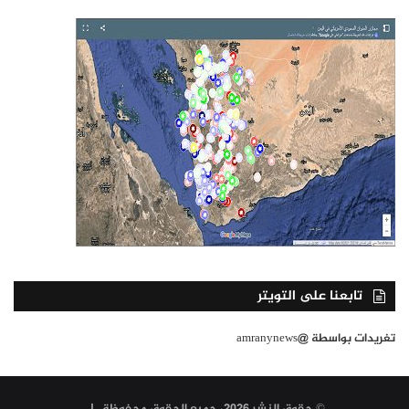
تابعنا على التويتر
تغريدات بواسطة @amranynews