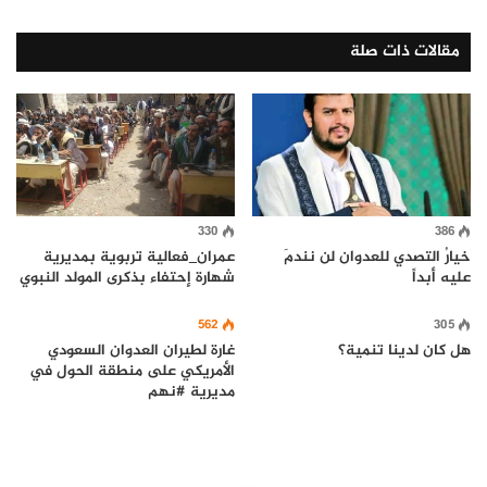
مقالات ذات صلة
330
386
خيارُ التصدي للعدوان لن نندمَ
عمران_فعالية تربوية بمديرية
عليه أبداً
شهارة إحتفاء بذكرى المولد النبوي
562
305
هل كان لدينا تنمية؟
غارة لطيران العدوان السعودي
الأمريكي على منطقة الحول في
مديرية #نهم