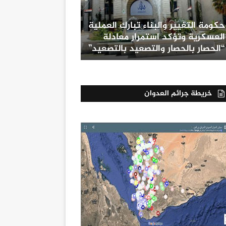
حكومة التغيير والبناء تبارك العملية
العسكرية وتؤكد استمرار معادلة
“الحصار بالحصار والتصعيد بالتصعيد”
خريطة جرائم العدوان