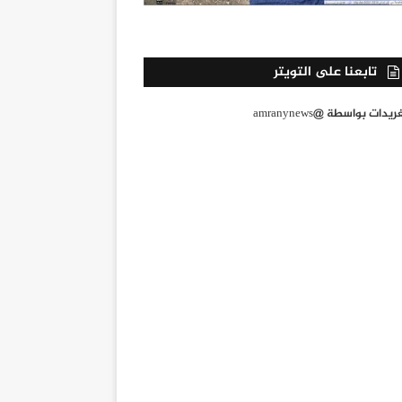
تابعنا على التويتر
يدات بواسطة @amranynews