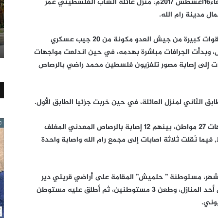
هدمت قوات العدو الاسرائيلي، فجر اليوم الاربعاء16أغسطس 2017م، منزل عائلة الشاب الفلسطيني عمر
ل مدينة رام الله.
وبحسب وكالة “فلسطين اليوم” فقد اقتحمت قوات كبيرة من جيش العدو مكونة من 20 جيب عسكري
نزل، وبدأت الجرافات مباشرة بهدمه، في حين اندلعت مواجهات
أدت إلى إصابة مصور تلفزيون فلسطين محمد راضي بالرصاص
بق الثاني لمنزل العائلة، في حين خربت جزئيا الطابق الأول.
وبحسب الهلال الأحمر فقد أصيب خلال المواجهات ٢٧ مواطن، بينهم 12 إصابة بالرصاص المعدني المغلف
ن سقوط, فيما نُقلت ثلاثة اصابات إلى مجمع رام الله واصابة واحدة
الشهر، مستوطنة ” حلميش” المقامة على أراضي قريتي دير
نظام والنبي صالح شمال رام الله، وانسل داخل أحد المنازل، وطعن ٣ مستوطنين، ثم أطلق عليه مستوطن
يوني.