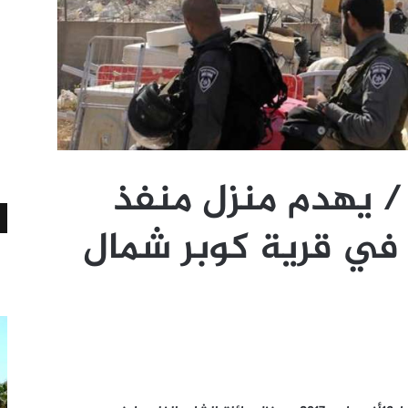
 / يهدم منزل منفذ
في قرية كوبر شمال