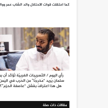
كما اعتقلت قوات الاحتلال والد الشاب عمر وو
رأي اليوم / التّسريبات الغربيّة تُؤكّد أن ب
سلمان يُريد “مَخرجًا” من الحَرب في اليَمن.
هل هذا اعترافٌ بفَشل “عاصفة الحزم”؟
مقالات ذات صلة