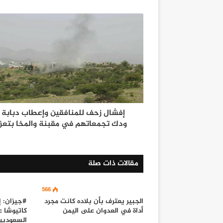
إفشال زحف للمنافقين وإعطاب دبابة
ودك تجمعاتهم في مقبنة والمخا بتعز
مقالات ذات صلة
566
الجبير يعترف بأن بلاده كانت مجرد
#جيزان: 
أداة في العدوان على اليمن
كاتيوشا ع
السعوديي