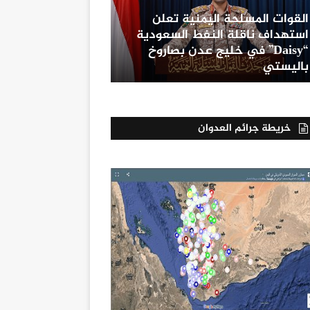
القوات المسلحة اليمنية تعلن
استهداف ناقلة النفط السعودية
“Daisy” في خليج عدن بصاروخ
باليستي
خريطة جرائم العدوان