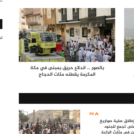
تغر
بالصور … اندلاع حريق بمبنى في مكة
المكرمة يقطنه مئات الحجاج
516
إطلاق صلية صواريخ
لى تجمع للجنود
ن في مثلث الركبة