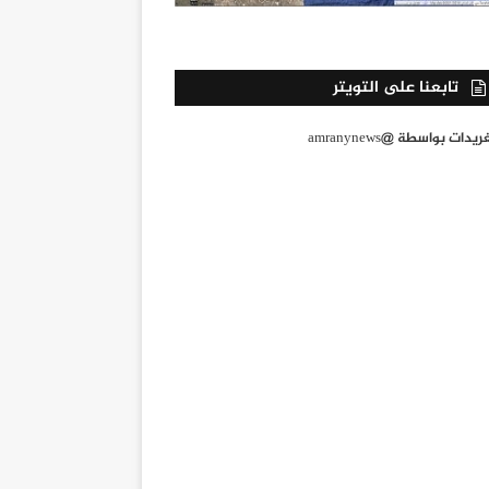
تابعنا على التويتر
يدات بواسطة @amranynews