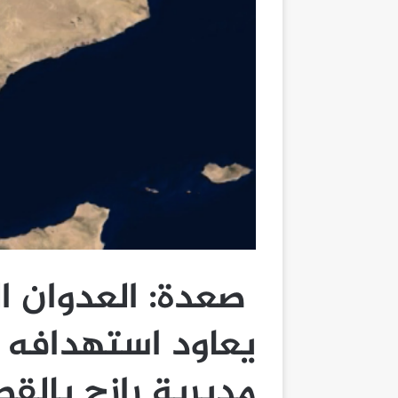
صعدة: العدوان ا
يعاود استهدافه 
مديرية رازح بالق